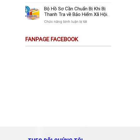
sự
Thay
Doanh
Trên
Đổi
Nghiệp
Bộ Hồ Sơ Cần Chuẩn Bị Khi Bị
Sàn
Quan
Mới
Thanh Tra về Bảo Hiểm Xã Hội.
Thương
Trọng
Thành
Mại
ở
Chức năng bình luận bị tắt
Doanh
Lập
Điện
Bộ
Nghiệp
Cần
Tử
Hồ
Và
Làm
FANPAGE FACEBOOK
Không
Sơ
Cá
Gì?
Phải
Cần
Nhân
Kê
Chuẩn
Cần
Khai
Bị
Biết!!!
&
Khi
Nộp
Bị
Thuế?
Thanh
Tra
về
Bảo
Hiểm
Xã
Hội.