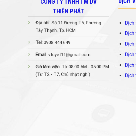
DỊCH 
CÔNG TY TNHH TM DV
THIÊN PHÁT
Dịch 
Địa chỉ:
Số 11 Đường T5, Phường
Tây Thạnh, Tp. HCM
Dịch 
Tel:
0908 444 649
Dịch 
Dịch 
Email
: vtuyet11@gmail.com
Dịch 
Giờ làm việc:
Từ 08:00 AM - 05:00 PM
(Từ T2 - T7, Chủ nhật nghỉ)
Dịch 