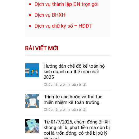
Dịch vụ thành lập DN trọn gói
Dịch vụ BHXH
Dịch vụ chữ ký số – HĐĐT
BÀI VIẾT MỚI
Hướng dẫn chế độ kế toán hộ
kinh doanh cá thể mới nhất
2025
ở
Chức năng bình luận bị tắt
Hướng
dẫn
Trình tự các bước và thủ tục
chế
miễn nhiệm kế toán trưởng.
độ
ở
Chức năng bình luận bị tắt
kế
Trình
toán
tự
Từ 01/7/2025, chậm đóng BHXH
hộ
các
không chỉ bị phạt tiền mà còn bị
kinh
bước
coi là trốn đóng, có thể bị xử lý
doanh
và
hình sự