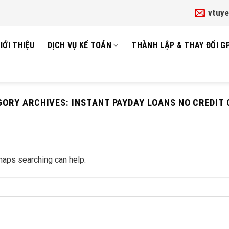
vtuy
IỚI THIỆU
DỊCH VỤ KẾ TOÁN
THÀNH LẬP & THAY ĐỔI G
GORY ARCHIVES:
INSTANT PAYDAY LOANS NO CREDIT
rhaps searching can help.