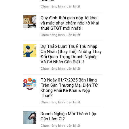
cá
thủ
thể
ở
Chức năng bình luận bị tắt
tục
mới
Từ
miễn
nhất
01/7/2025,
Quy định thời gian nộp tờ khai
nhiệm
2025
chậm
và mức phạt chậm nộp tờ khai
kế
đóng
thuế GTGT mới nhất!
toán
BHXH
trưởng.
ở
Chức năng bình luận bị tắt
không
Quy
chỉ
định
Dự Thảo Luật Thuế Thu Nhập
bị
thời
Cá Nhân (thay thế): Những Thay
phạt
gian
Đổi Quan Trọng Doanh Nghiệp
tiền
nộp
Và Cá Nhân Cần Biết!!!
mà
tờ
còn
ở
Chức năng bình luận bị tắt
khai
bị
Dự
và
coi
Thảo
Từ Ngày 01/7/2025 Bán Hàng
mức
là
Luật
Trên Sàn Thương Mại Điện Tử
phạt
trốn
Thuế
Không Phải Kê Khai & Nộp
chậm
đóng,
Thu
Thuế?
nộp
có
Nhập
tờ
ở
Chức năng bình luận bị tắt
thể
Cá
khai
Từ
bị
Nhân
thuế
Ngày
Doanh Nghiệp Mới Thành Lập
xử
(thay
GTGT
01/7/2025
Cần Làm Gì?
lý
thế):
mới
Bán
hình
Những
ở
Chức năng bình luận bị tắt
nhất!
Hàng