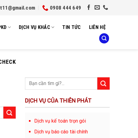
et11@gmail.com
0908 444 649
PKD
DỊCH VỤ KHÁC
TIN TỨC
LIÊN HỆ
 CHECK
DỊCH VỤ CỦA THIÊN PHÁT
Dịch vụ kế toán trọn gói
Dịch vụ báo cáo tài chính