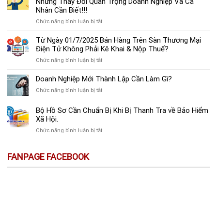
Những Thay Đổi Quan Trọng Doanh Nghiệp Và Cá
bị
gian
Nhân Cần Biết!!!
phạt
nộp
tiền
ở
Chức năng bình luận bị tắt
tờ
mà
Dự
khai
còn
Thảo
Từ Ngày 01/7/2025 Bán Hàng Trên Sàn Thương Mại
và
bị
Luật
Điện Tử Không Phải Kê Khai & Nộp Thuế?
mức
coi
Thuế
phạt
là
ở
Chức năng bình luận bị tắt
Thu
chậm
trốn
Từ
Nhập
nộp
đóng,
Ngày
Doanh Nghiệp Mới Thành Lập Cần Làm Gì?
Cá
tờ
có
01/7/2025
Nhân
khai
ở
Chức năng bình luận bị tắt
thể
Bán
(thay
thuế
Doanh
bị
Hàng
thế):
GTGT
Nghiệp
xử
Bộ Hồ Sơ Cần Chuẩn Bị Khi Bị Thanh Tra về Bảo Hiểm
Trên
Những
mới
Mới
lý
Sàn
Xã Hội.
Thay
nhất!
Thành
hình
Thương
Đổi
ở
Chức năng bình luận bị tắt
Lập
sự
Mại
Quan
Bộ
Cần
Điện
Trọng
Hồ
Làm
Tử
Doanh
FANPAGE FACEBOOK
Sơ
Gì?
Không
Nghiệp
Cần
Phải
Và
Chuẩn
Kê
Cá
Bị
Khai
Nhân
Khi
&
Cần
Bị
Nộp
Biết!!!
Thanh
Thuế?
Tra