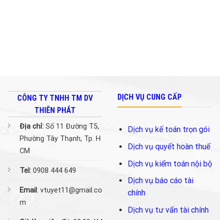
về
Bảo
Hiểm
Xã
Hội.
DỊCH VỤ CUNG CẤP
CÔNG TY TNHH TM DV
THIÊN PHÁT
Địa chỉ:
Số 11 Đường T5,
Dịch vụ kế toán trọn gói
Phường Tây Thạnh, Tp. H
Dịch vụ quyết hoàn thuế
CM
Dịch vụ kiểm toán nội bộ
Tel:
0908 444 649
Dịch vụ báo cáo tài
Email
: vtuyet11@gmail.co
chính
m
Dịch vụ tư vấn tài chính