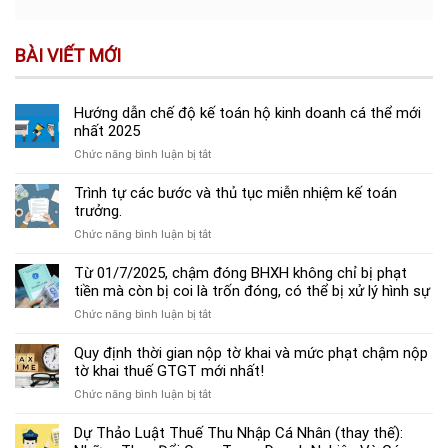
BÀI VIẾT MỚI
Hướng dẫn chế độ kế toán hộ kinh doanh cá thể mới
nhất 2025
ở
Chức năng bình luận bị tắt
Hướng
dẫn
Trình tự các bước và thủ tục miễn nhiệm kế toán
chế
trưởng.
độ
ở
Chức năng bình luận bị tắt
kế
Trình
toán
tự
Từ 01/7/2025, chậm đóng BHXH không chỉ bị phạt
hộ
các
tiền mà còn bị coi là trốn đóng, có thể bị xử lý hình sự
kinh
bước
doanh
ở
Chức năng bình luận bị tắt
và
cá
Từ
thủ
thể
01/7/2025,
Quy định thời gian nộp tờ khai và mức phạt chậm nộp
tục
mới
chậm
tờ khai thuế GTGT mới nhất!
miễn
nhất
đóng
nhiệm
2025
ở
Chức năng bình luận bị tắt
BHXH
kế
Quy
không
toán
định
Dự Thảo Luật Thuế Thu Nhập Cá Nhân (thay thế):
chỉ
trưởng.
thời