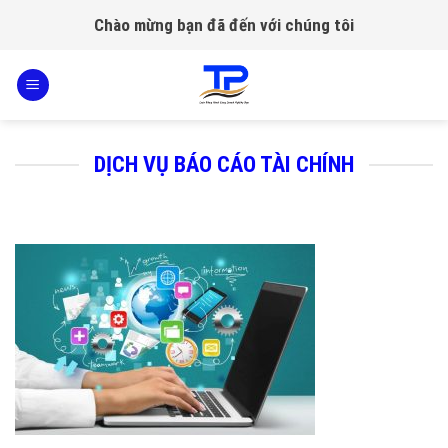
Skip
Chào mừng bạn đã đến với chúng tôi
to
content
DỊCH VỤ BÁO CÁO TÀI CHÍNH