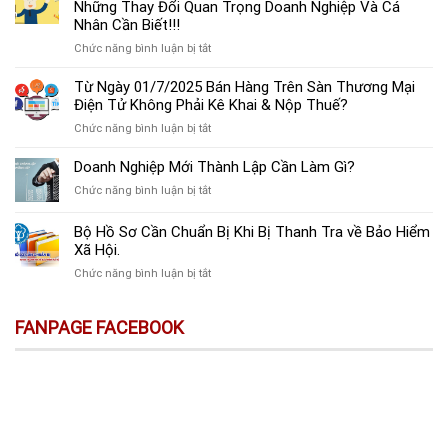
thời
Những Thay Đổi Quan Trọng Doanh Nghiệp Và Cá
bị
gian
Nhân Cần Biết!!!
phạt
nộp
tiền
ở
Chức năng bình luận bị tắt
tờ
mà
Dự
khai
còn
Thảo
Từ Ngày 01/7/2025 Bán Hàng Trên Sàn Thương Mại
và
bị
Luật
Điện Tử Không Phải Kê Khai & Nộp Thuế?
mức
coi
Thuế
phạt
là
ở
Chức năng bình luận bị tắt
Thu
chậm
trốn
Từ
Nhập
nộp
đóng,
Ngày
Doanh Nghiệp Mới Thành Lập Cần Làm Gì?
Cá
tờ
có
01/7/2025
Nhân
khai
ở
Chức năng bình luận bị tắt
thể
Bán
(thay
thuế
Doanh
bị
Hàng
thế):
GTGT
Nghiệp
xử
Bộ Hồ Sơ Cần Chuẩn Bị Khi Bị Thanh Tra về Bảo Hiểm
Trên
Những
mới
Mới
lý
Sàn
Xã Hội.
Thay
nhất!
Thành
hình
Thương
Đổi
ở
Chức năng bình luận bị tắt
Lập
sự
Mại
Quan
Bộ
Cần
Điện
Trọng
Hồ
Làm
Tử
Doanh
FANPAGE FACEBOOK
Sơ
Gì?
Không
Nghiệp
Cần
Phải
Và
Chuẩn
Kê
Cá
Bị
Khai
Nhân
Khi
&
Cần
Bị
Nộp
Biết!!!
Thanh
Thuế?
Tra