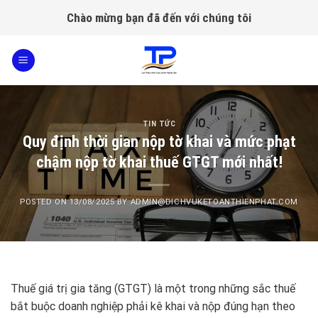
Skip
Chào mừng bạn đã đến với chúng tôi
to
content
TIN TỨC
Quy định thời gian nộp tờ khai và mức phạt
chậm nộp tờ khai thuế GTGT mới nhất!
POSTED ON
13/08/2025
BY
ADMIN@DICHVUKETOANTHIENPHAT.COM
Thuế giá trị gia tăng (GTGT) là một trong những sắc thuế
bắt buộc doanh nghiệp phải kê khai và nộp đúng hạn theo