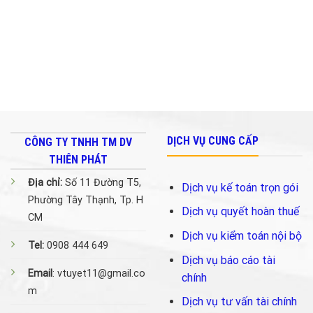
về
Bảo
Hiểm
Xã
Hội.
DỊCH VỤ CUNG CẤP
CÔNG TY TNHH TM DV
THIÊN PHÁT
Địa chỉ:
Số 11 Đường T5,
Dịch vụ kế toán trọn gói
Phường Tây Thạnh, Tp. H
Dịch vụ quyết hoàn thuế
CM
Dịch vụ kiểm toán nội bộ
Tel:
0908 444 649
Dịch vụ báo cáo tài
Email
: vtuyet11@gmail.co
chính
m
Dịch vụ tư vấn tài chính