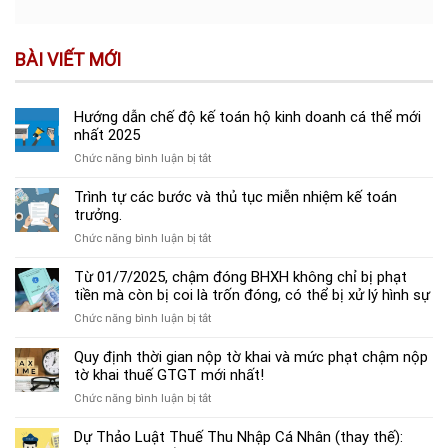
BÀI VIẾT MỚI
Hướng dẫn chế độ kế toán hộ kinh doanh cá thể mới
nhất 2025
ở
Chức năng bình luận bị tắt
Hướng
dẫn
Trình tự các bước và thủ tục miễn nhiệm kế toán
chế
trưởng.
độ
ở
Chức năng bình luận bị tắt
kế
Trình
toán
tự
Từ 01/7/2025, chậm đóng BHXH không chỉ bị phạt
hộ
các
tiền mà còn bị coi là trốn đóng, có thể bị xử lý hình sự
kinh
bước
doanh
ở
Chức năng bình luận bị tắt
và
cá
Từ
thủ
thể
01/7/2025,
Quy định thời gian nộp tờ khai và mức phạt chậm nộp
tục
mới
chậm
tờ khai thuế GTGT mới nhất!
miễn
nhất
đóng
nhiệm
2025
ở
Chức năng bình luận bị tắt
BHXH
kế
Quy
không
toán
định
Dự Thảo Luật Thuế Thu Nhập Cá Nhân (thay thế):
chỉ
trưởng.