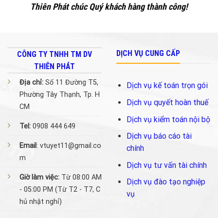
Thiên Phát chúc Quý khách hàng thành công!
DỊCH VỤ CUNG CẤP
CÔNG TY TNHH TM DV
THIÊN PHÁT
Địa chỉ:
Số 11 Đường T5,
Dịch vụ kế toán trọn gói
Phường Tây Thạnh, Tp. H
Dịch vụ quyết hoàn thuế
CM
Dịch vụ kiểm toán nội bộ
Tel:
0908 444 649
Dịch vụ báo cáo tài
Email
: vtuyet11@gmail.co
chính
m
Dịch vụ tư vấn tài chính
Giờ làm việc:
Từ 08:00 AM
Dịch vụ đào tạo nghiệp
- 05:00 PM (Từ T2 - T7, C
vụ
hủ nhật nghỉ)