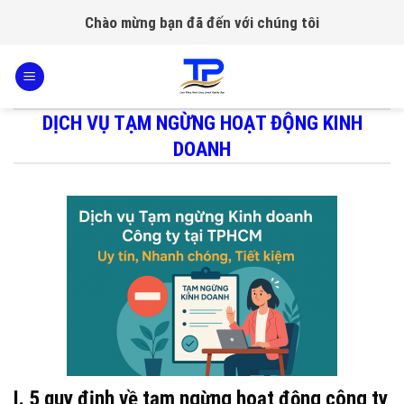
Skip
Chào mừng bạn đã đến với chúng tôi
to
content
DỊCH VỤ TẠM NGỪNG HOẠT ĐỘNG KINH
DOANH
I. 5 quy định về tạm ngừng hoạt động công ty