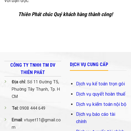
với bạn đọc.
Thiên Phát chúc Quý khách hàng thành công!
DỊCH VỤ CUNG CẤP
CÔNG TY TNHH TM DV
THIÊN PHÁT
Địa chỉ:
Số 11 Đường T5,
Dịch vụ kế toán trọn gói
Phường Tây Thạnh, Tp. H
Dịch vụ quyết hoàn thuế
CM
Dịch vụ kiểm toán nội bộ
Tel:
0908 444 649
Dịch vụ báo cáo tài
Email
: vtuyet11@gmail.co
chính
m