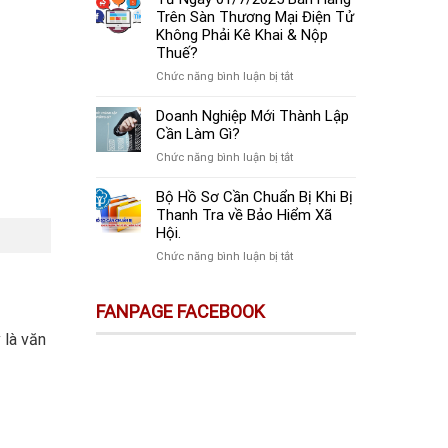
mức
là
Luật
Trên Sàn Thương Mại Điện Tử
phạt
trốn
Thuế
Không Phải Kê Khai & Nộp
chậm
đóng,
Thu
Thuế?
nộp
có
Nhập
tờ
ở
Chức năng bình luận bị tắt
thể
Cá
khai
Từ
bị
Nhân
thuế
Ngày
Doanh Nghiệp Mới Thành Lập
xử
(thay
GTGT
01/7/2025
Cần Làm Gì?
lý
thế):
mới
Bán
hình
Những
ở
Chức năng bình luận bị tắt
nhất!
Hàng
sự
Thay
Doanh
Trên
Đổi
Nghiệp
Bộ Hồ Sơ Cần Chuẩn Bị Khi Bị
Sàn
Quan
Mới
Thanh Tra về Bảo Hiểm Xã
Thương
Trọng
Thành
Hội.
Mại
Doanh
Lập
Điện
ở
Chức năng bình luận bị tắt
Nghiệp
Cần
Tử
Bộ
Và
Làm
Không
Hồ
Cá
Gì?
FANPAGE FACEBOOK
Phải
Sơ
Nhân
Kê
Cần
Cần
 là văn
Khai
Chuẩn
Biết!!!
&
Bị
Nộp
Khi
Thuế?
Bị
Thanh
Tra