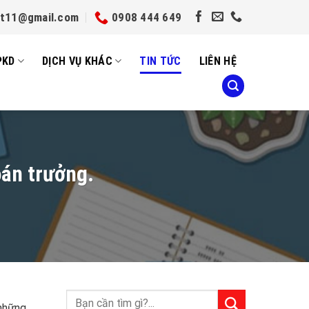
et11@gmail.com
0908 444 649
PKD
DỊCH VỤ KHÁC
TIN TỨC
LIÊN HỆ
oán trưởng.
 những