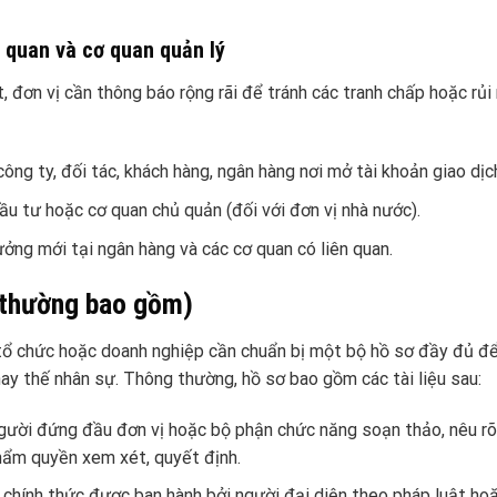
n quan và cơ quan quản lý
, đơn vị cần thông báo rộng rãi để tránh các tranh chấp hoặc rủi
ng ty, đối tác, khách hàng, ngân hàng nơi mở tài khoản giao dịc
ầu tư hoặc cơ quan chủ quản (đối với đơn vị nhà nước).
ởng mới tại ngân hàng và các cơ quan có liên quan.
(thường bao gồm)
, tổ chức hoặc doanh nghiệp cần chuẩn bị một bộ hồ sơ đầy đủ 
thay thế nhân sự. Thông thường, hồ sơ bao gồm các tài liệu sau:
gười đứng đầu đơn vị hoặc bộ phận chức năng soạn thảo, nêu rõ
hẩm quyền xem xét, quyết định.
chính thức được ban hành bởi người đại diện theo pháp luật ho