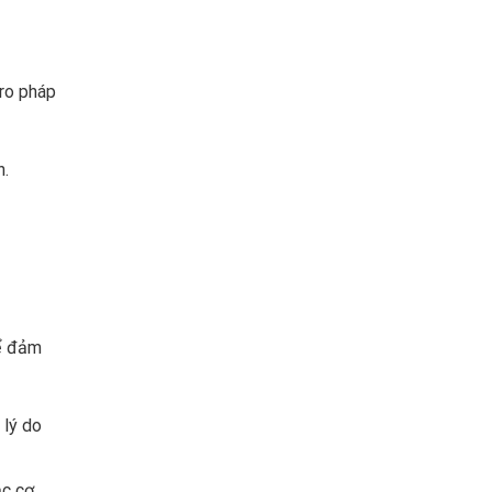
 ro pháp
h.
để đảm
 lý do
ặc cơ