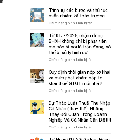
ghị
Hướng
dẫn
Trình tự các bước và thủ tục
chế
miễn nhiệm kế toán trưởng.
độ
ở
Chức năng bình luận bị tắt
kế
Trình
toán
tự
Từ 01/7/2025, chậm đóng
hộ
các
BHXH không chỉ bị phạt tiền
kinh
bước
mà còn bị coi là trốn đóng, có
doanh
và
thể bị xử lý hình sự
cá
thủ
thể
ở
Chức năng bình luận bị tắt
tục
mới
Từ
miễn
nhất
01/7/2025,
Quy định thời gian nộp tờ khai
nhiệm
2025
chậm
và mức phạt chậm nộp tờ
kế
đóng
khai thuế GTGT mới nhất!
toán
BHXH
trưởng.
ở
Chức năng bình luận bị tắt
không
Quy
chỉ
định
Dự Thảo Luật Thuế Thu Nhập
bị
thời
Cá Nhân (thay thế): Những
phạt
gian
Thay Đổi Quan Trọng Doanh
tiền
nộp
Nghiệp Và Cá Nhân Cần Biết!!!
mà
tờ
còn
ở
Chức năng bình luận bị tắt
khai
bị
Dự
và
coi
Thảo
Từ Ngày 01/7/2025 Bán Hàng