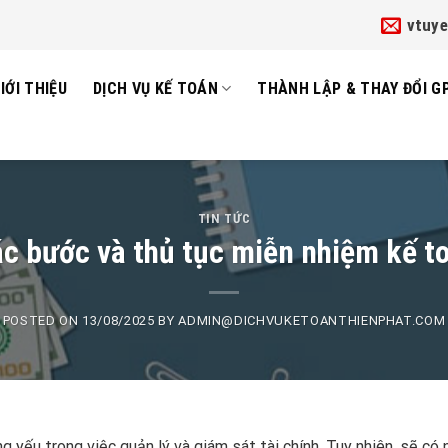
vtuy
IỚI THIỆU
DỊCH VỤ KẾ TOÁN
THÀNH LẬP & THAY ĐỔI G
TIN TỨC
ác bước và thủ tục miễn nhiệm kế t
POSTED ON
13/08/2025
BY
ADMIN@DICHVUKETOANTHIENPHAT.COM
g yếu trong việc quản lý và giám sát tài chính. Tuy nhiên, sẽ có