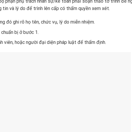
bộ phận phụ trách nhân sự/kế toán phải soạn thảo tờ trình đề n
 tin và lý do để trình lên cấp có thẩm quyền xem xét.
g đó ghi rõ họ tên, chức vụ, lý do miễn nhiệm.
 chuẩn bị ở bước 1.
nh viên, hoặc người đại diện pháp luật để thẩm định.