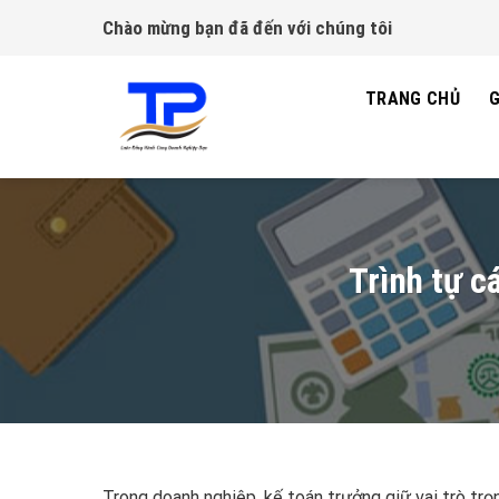
Skip
Chào mừng bạn đã đến với chúng tôi
to
content
TRANG CHỦ
G
Trình tự c
Trong doanh nghiệp, kế toán trưởng giữ vai trò trọn