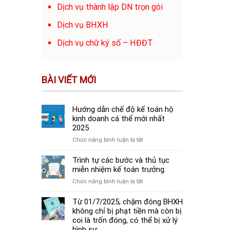
Dịch vụ thành lập DN trọn gói
Dịch vụ BHXH
Dịch vụ chữ ký số – HĐĐT
BÀI VIẾT MỚI
Hướng dẫn chế độ kế toán hộ
kinh doanh cá thể mới nhất
2025
ở
Chức năng bình luận bị tắt
Hướng
dẫn
Trình tự các bước và thủ tục
chế
miễn nhiệm kế toán trưởng.
độ
ở
Chức năng bình luận bị tắt
kế
Trình
toán
tự
Từ 01/7/2025, chậm đóng BHXH
hộ
các
không chỉ bị phạt tiền mà còn bị
kinh
bước
coi là trốn đóng, có thể bị xử lý
doanh
và
hình sự