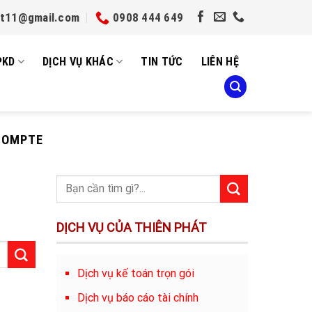
et11@gmail.com
0908 444 649
PKD
DỊCH VỤ KHÁC
TIN TỨC
LIÊN HỆ
COMPTE
DỊCH VỤ CỦA THIÊN PHÁT
Dịch vụ kế toán trọn gói
Dịch vụ báo cáo tài chính