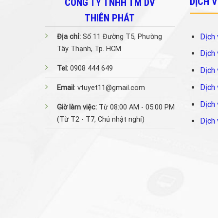
DỊCH 
CÔNG TY TNHH TM DV
THIÊN PHÁT
Dịch 
Địa chỉ:
Số 11 Đường T5, Phường
Tây Thạnh, Tp. HCM
Dịch 
Tel:
0908 444 649
Dịch 
Dịch 
Email
: vtuyet11@gmail.com
Dịch 
Giờ làm việc:
Từ 08:00 AM - 05:00 PM
(Từ T2 - T7, Chủ nhật nghỉ)
Dịch 