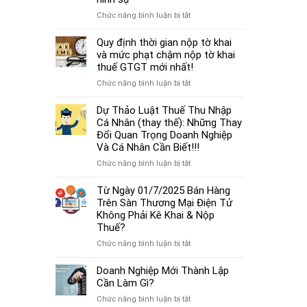
cá
thủ
thể
ở
Chức năng bình luận bị tắt
tục
mới
Từ
miễn
nhất
01/7/2025,
Quy định thời gian nộp tờ khai
nhiệm
2025
chậm
và mức phạt chậm nộp tờ khai
kế
đóng
thuế GTGT mới nhất!
toán
BHXH
trưởng.
ở
Chức năng bình luận bị tắt
không
Quy
chỉ
định
Dự Thảo Luật Thuế Thu Nhập
bị
thời
Cá Nhân (thay thế): Những Thay
phạt
gian
Đổi Quan Trọng Doanh Nghiệp
tiền
nộp
Và Cá Nhân Cần Biết!!!
mà
tờ
còn
ở
Chức năng bình luận bị tắt
khai
bị
Dự
và
coi
Thảo
Từ Ngày 01/7/2025 Bán Hàng
mức
là
Luật
Trên Sàn Thương Mại Điện Tử
phạt
trốn
Thuế
Không Phải Kê Khai & Nộp
chậm
đóng,
Thu
Thuế?
nộp
có
Nhập
tờ
ở
Chức năng bình luận bị tắt
thể
Cá
khai
Từ
bị
Nhân
thuế
Ngày
Doanh Nghiệp Mới Thành Lập
xử
(thay
GTGT
01/7/2025
Cần Làm Gì?
lý
thế):
mới
Bán
hình
Những
ở
Chức năng bình luận bị tắt
nhất!
Hàng