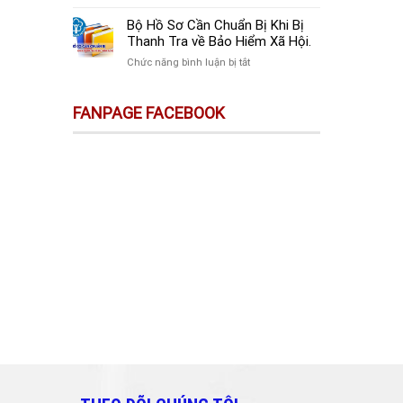
sự
Thay
Doanh
Trên
Đổi
Nghiệp
Bộ Hồ Sơ Cần Chuẩn Bị Khi Bị
Sàn
Quan
Mới
Thanh Tra về Bảo Hiểm Xã Hội.
Thương
Trọng
Thành
Mại
ở
Chức năng bình luận bị tắt
Doanh
Lập
Điện
Bộ
Nghiệp
Cần
Tử
Hồ
Và
Làm
FANPAGE FACEBOOK
Không
Sơ
Cá
Gì?
Phải
Cần
Nhân
Kê
Chuẩn
Cần
Khai
Bị
Biết!!!
&
Khi
Nộp
Bị
Thuế?
Thanh
Tra
về
Bảo
Hiểm
Xã
Hội.