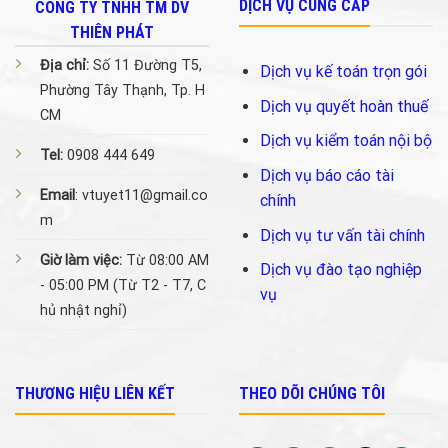
DỊCH VỤ CUNG CẤP
CÔNG TY TNHH TM DV
THIÊN PHÁT
Địa chỉ:
Số 11 Đường T5,
Dịch vụ kế toán trọn gói
Phường Tây Thạnh, Tp. H
Dịch vụ quyết hoàn thuế
CM
Dịch vụ kiểm toán nội bộ
Tel:
0908 444 649
Dịch vụ báo cáo tài
Email
: vtuyet11@gmail.co
chính
m
Dịch vụ tư vấn tài chính
Giờ làm việc:
Từ 08:00 AM
Dịch vụ đào tạo nghiệp
- 05:00 PM (Từ T2 - T7, C
vụ
hủ nhật nghỉ)
THƯƠNG HIỆU LIÊN KẾT
THEO DÕI CHÚNG TÔI