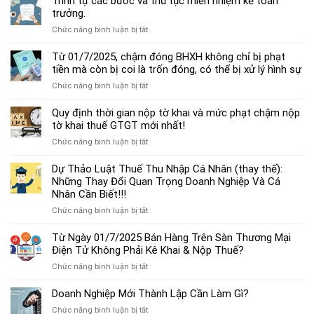
Trình tự các bước và thủ tục miễn nhiệm kế toán
chế
trưởng.
độ
ở
Chức năng bình luận bị tắt
kế
Trình
toán
tự
Từ 01/7/2025, chậm đóng BHXH không chỉ bị phạt
hộ
các
tiền mà còn bị coi là trốn đóng, có thể bị xử lý hình sự
kinh
bước
doanh
ở
Chức năng bình luận bị tắt
và
cá
Từ
thủ
thể
01/7/2025,
Quy định thời gian nộp tờ khai và mức phạt chậm nộp
tục
mới
chậm
tờ khai thuế GTGT mới nhất!
miễn
nhất
đóng
nhiệm
2025
ở
Chức năng bình luận bị tắt
BHXH
kế
Quy
không
toán
định
Dự Thảo Luật Thuế Thu Nhập Cá Nhân (thay thế):
chỉ
trưởng.
thời
Những Thay Đổi Quan Trọng Doanh Nghiệp Và Cá
bị
gian
Nhân Cần Biết!!!
phạt
nộp
tiền
ở
Chức năng bình luận bị tắt
tờ
mà
Dự
khai
còn
Thảo
Từ Ngày 01/7/2025 Bán Hàng Trên Sàn Thương Mại
và
bị
Luật
Điện Tử Không Phải Kê Khai & Nộp Thuế?
mức
coi
Thuế
phạt
là
ở
Chức năng bình luận bị tắt
Thu
chậm
trốn
Từ
Nhập
nộp
đóng,
Ngày
Doanh Nghiệp Mới Thành Lập Cần Làm Gì?
Cá
tờ
có
01/7/2025
Nhân
khai
ở
Chức năng bình luận bị tắt
thể
Bán