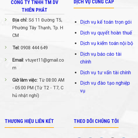
DỊCH VỤ CUNG CẤP
CÔNG TY TNHH TM DV
THIÊN PHÁT
Địa chỉ:
Số 11 Đường T5,
Dịch vụ kế toán trọn gói
Phường Tây Thạnh, Tp. H
Dịch vụ quyết hoàn thuế
CM
Dịch vụ kiểm toán nội bộ
Tel:
0908 444 649
Dịch vụ báo cáo tài
Email
: vtuyet11@gmail.co
chính
m
Dịch vụ tư vấn tài chính
Giờ làm việc:
Từ 08:00 AM
Dịch vụ đào tạo nghiệp
- 05:00 PM (Từ T2 - T7, C
vụ
hủ nhật nghỉ)
THƯƠNG HIỆU LIÊN KẾT
THEO DÕI CHÚNG TÔI