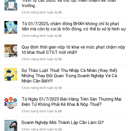
Trình tự các bước và thủ tục miễn nhiệm kế toán
chế
trưởng.
độ
ở
Chức năng bình luận bị tắt
kế
Trình
toán
tự
Từ 01/7/2025, chậm đóng BHXH không chỉ bị phạt
hộ
các
tiền mà còn bị coi là trốn đóng, có thể bị xử lý hình sự
kinh
bước
doanh
ở
Chức năng bình luận bị tắt
và
cá
Từ
thủ
thể
01/7/2025,
Quy định thời gian nộp tờ khai và mức phạt chậm nộp
tục
mới
chậm
tờ khai thuế GTGT mới nhất!
miễn
nhất
đóng
nhiệm
2025
ở
Chức năng bình luận bị tắt
BHXH
kế
Quy
không
toán
định
Dự Thảo Luật Thuế Thu Nhập Cá Nhân (thay thế):
chỉ
trưởng.
thời
Những Thay Đổi Quan Trọng Doanh Nghiệp Và Cá
bị
gian
Nhân Cần Biết!!!
phạt
nộp
tiền
ở
Chức năng bình luận bị tắt
tờ
mà
Dự
khai
còn
Thảo
Từ Ngày 01/7/2025 Bán Hàng Trên Sàn Thương Mại
và
bị
Luật
Điện Tử Không Phải Kê Khai & Nộp Thuế?
mức
coi
Thuế
phạt
là
ở
Chức năng bình luận bị tắt
Thu
chậm
trốn
Từ
Nhập
nộp
đóng,
Ngày
Doanh Nghiệp Mới Thành Lập Cần Làm Gì?
Cá
tờ
có
01/7/2025
Nhân
khai
ở
Chức năng bình luận bị tắt
thể
Bán