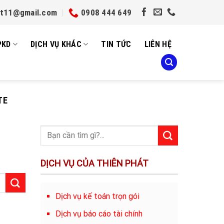
et11@gmail.com
0908 444 649
PKD
DỊCH VỤ KHÁC
TIN TỨC
LIÊN HỆ
TE
DỊCH VỤ CỦA THIÊN PHÁT
Dịch vụ kế toán trọn gói
Dịch vụ báo cáo tài chính