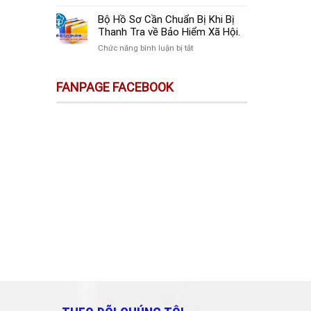
sự
Thay
Doanh
Trên
Đổi
Nghiệp
Bộ Hồ Sơ Cần Chuẩn Bị Khi Bị
Sàn
Quan
Mới
Thanh Tra về Bảo Hiểm Xã Hội.
Thương
Trọng
Thành
Mại
ở
Chức năng bình luận bị tắt
Doanh
Lập
Điện
Bộ
Nghiệp
Cần
Tử
Hồ
Và
Làm
FANPAGE FACEBOOK
Không
Sơ
Cá
Gì?
Phải
Cần
Nhân
Kê
Chuẩn
Cần
Khai
Bị
Biết!!!
&
Khi
Nộp
Bị
Thuế?
Thanh
Tra
về
Bảo
Hiểm
Xã
Hội.