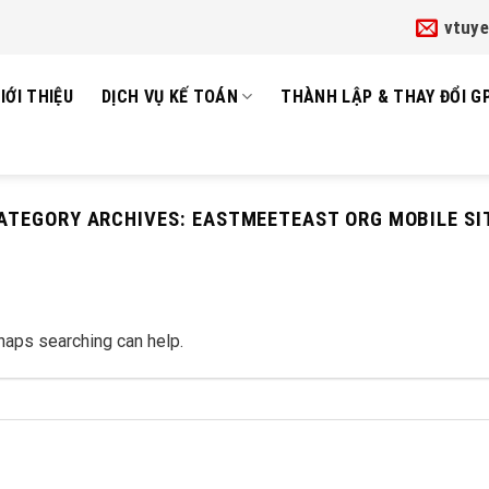
vtuy
IỚI THIỆU
DỊCH VỤ KẾ TOÁN
THÀNH LẬP & THAY ĐỔI G
ATEGORY ARCHIVES:
EASTMEETEAST ORG MOBILE SI
rhaps searching can help.