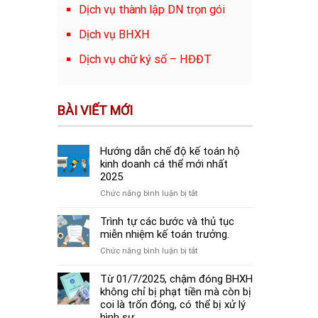
Dịch vụ thành lập DN trọn gói
Dịch vụ BHXH
Dịch vụ chữ ký số – HĐĐT
BÀI VIẾT MỚI
Hướng dẫn chế độ kế toán hộ
kinh doanh cá thể mới nhất
2025
ở
Chức năng bình luận bị tắt
Hướng
dẫn
Trình tự các bước và thủ tục
chế
miễn nhiệm kế toán trưởng.
độ
ở
Chức năng bình luận bị tắt
kế
Trình
toán
tự
Từ 01/7/2025, chậm đóng BHXH
hộ
các
không chỉ bị phạt tiền mà còn bị
kinh
bước
coi là trốn đóng, có thể bị xử lý
doanh
và
hình sự