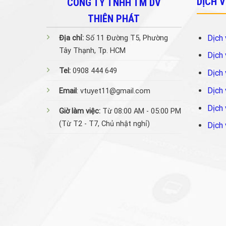
DỊCH 
CÔNG TY TNHH TM DV
THIÊN PHÁT
Dịch 
Địa chỉ:
Số 11 Đường T5, Phường
Tây Thạnh, Tp. HCM
Dịch 
Tel:
0908 444 649
Dịch 
Dịch 
Email
: vtuyet11@gmail.com
Dịch 
Giờ làm việc:
Từ 08:00 AM - 05:00 PM
(Từ T2 - T7, Chủ nhật nghỉ)
Dịch 