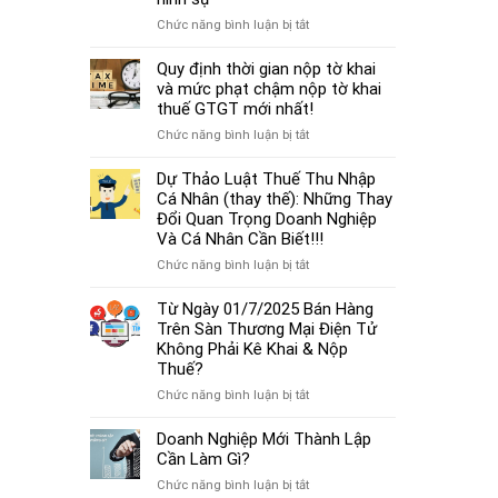
cá
thủ
thể
ở
Chức năng bình luận bị tắt
tục
mới
Từ
miễn
nhất
01/7/2025,
Quy định thời gian nộp tờ khai
nhiệm
2025
chậm
và mức phạt chậm nộp tờ khai
kế
đóng
thuế GTGT mới nhất!
toán
BHXH
trưởng.
ở
Chức năng bình luận bị tắt
không
Quy
chỉ
định
Dự Thảo Luật Thuế Thu Nhập
bị
thời
Cá Nhân (thay thế): Những Thay
phạt
gian
Đổi Quan Trọng Doanh Nghiệp
tiền
nộp
Và Cá Nhân Cần Biết!!!
mà
tờ
còn
ở
Chức năng bình luận bị tắt
khai
bị
Dự
và
coi
Thảo
Từ Ngày 01/7/2025 Bán Hàng
mức
là
Luật
Trên Sàn Thương Mại Điện Tử
phạt
trốn
Thuế
Không Phải Kê Khai & Nộp
chậm
đóng,
Thu
Thuế?
nộp
có
Nhập
tờ
ở
Chức năng bình luận bị tắt
thể
Cá
khai
Từ
bị
Nhân
thuế
Ngày
Doanh Nghiệp Mới Thành Lập
xử
(thay
GTGT
01/7/2025
Cần Làm Gì?
lý
thế):
mới
Bán
hình
Những
ở
Chức năng bình luận bị tắt
nhất!
Hàng