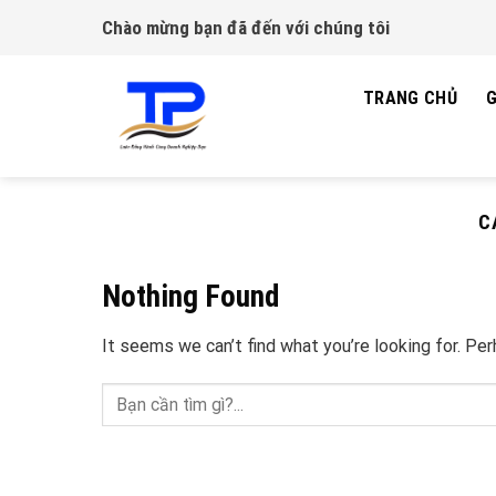
Skip
Chào mừng bạn đã đến với chúng tôi
to
content
TRANG CHỦ
G
C
Nothing Found
It seems we can’t find what you’re looking for. Pe