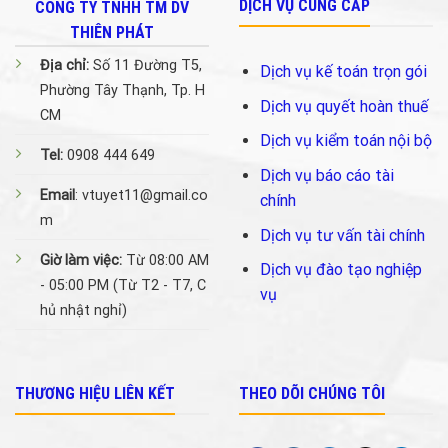
DỊCH VỤ CUNG CẤP
CÔNG TY TNHH TM DV
THIÊN PHÁT
Địa chỉ:
Số 11 Đường T5,
Dịch vụ kế toán trọn gói
Phường Tây Thạnh, Tp. H
Dịch vụ quyết hoàn thuế
CM
Dịch vụ kiểm toán nội bộ
Tel:
0908 444 649
Dịch vụ báo cáo tài
Email
: vtuyet11@gmail.co
chính
m
Dịch vụ tư vấn tài chính
Giờ làm việc:
Từ 08:00 AM
Dịch vụ đào tạo nghiệp
- 05:00 PM (Từ T2 - T7, C
vụ
hủ nhật nghỉ)
THƯƠNG HIỆU LIÊN KẾT
THEO DÕI CHÚNG TÔI