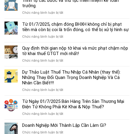
Trình tự các bước và thủ tục miễn nhiệm kế toán
chế
trưởng.
độ
ở
Chức năng bình luận bị tắt
kế
Trình
toán
tự
Từ 01/7/2025, chậm đóng BHXH không chỉ bị phạt
hộ
các
tiền mà còn bị coi là trốn đóng, có thể bị xử lý hình sự
kinh
bước
doanh
ở
Chức năng bình luận bị tắt
và
cá
Từ
thủ
thể
01/7/2025,
Quy định thời gian nộp tờ khai và mức phạt chậm nộp
tục
mới
chậm
tờ khai thuế GTGT mới nhất!
miễn
nhất
đóng
nhiệm
2025
ở
Chức năng bình luận bị tắt
BHXH
kế
Quy
không
toán
định
Dự Thảo Luật Thuế Thu Nhập Cá Nhân (thay thế):
chỉ
trưởng.
thời
Những Thay Đổi Quan Trọng Doanh Nghiệp Và Cá
bị
gian
Nhân Cần Biết!!!
phạt
nộp
tiền
ở
Chức năng bình luận bị tắt
tờ
mà
Dự
khai
còn
Thảo
Từ Ngày 01/7/2025 Bán Hàng Trên Sàn Thương Mại
và
bị
Luật
Điện Tử Không Phải Kê Khai & Nộp Thuế?
mức
coi
Thuế
phạt
là
ở
Chức năng bình luận bị tắt
Thu
chậm
trốn
Từ
Nhập
nộp
đóng,
Ngày
Doanh Nghiệp Mới Thành Lập Cần Làm Gì?
Cá
tờ
có
01/7/2025
Nhân
khai
ở
Chức năng bình luận bị tắt
thể
Bán