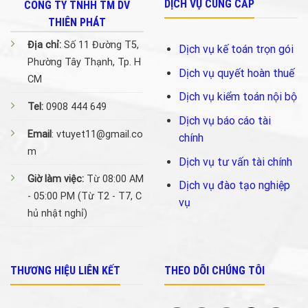
DỊCH VỤ CUNG CẤP
CÔNG TY TNHH TM DV
THIÊN PHÁT
Địa chỉ:
Số 11 Đường T5,
Dịch vụ kế toán trọn gói
Phường Tây Thạnh, Tp. H
Dịch vụ quyết hoàn thuế
CM
Dịch vụ kiểm toán nội bộ
Tel:
0908 444 649
Dịch vụ báo cáo tài
Email
: vtuyet11@gmail.co
chính
m
Dịch vụ tư vấn tài chính
Giờ làm việc:
Từ 08:00 AM
Dịch vụ đào tạo nghiệp
- 05:00 PM (Từ T2 - T7, C
vụ
hủ nhật nghỉ)
THƯƠNG HIỆU LIÊN KẾT
THEO DÕI CHÚNG TÔI