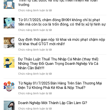
Trình tự các bước và thủ tục miễn nhiệm kế toán
chế
trưởng.
độ
ở
Chức năng bình luận bị tắt
kế
Trình
toán
tự
Từ 01/7/2025, chậm đóng BHXH không chỉ bị phạt
hộ
các
tiền mà còn bị coi là trốn đóng, có thể bị xử lý hình sự
kinh
bước
doanh
ở
Chức năng bình luận bị tắt
và
cá
Từ
thủ
thể
01/7/2025,
Quy định thời gian nộp tờ khai và mức phạt chậm nộp
tục
mới
chậm
tờ khai thuế GTGT mới nhất!
miễn
nhất
đóng
nhiệm
2025
ở
Chức năng bình luận bị tắt
BHXH
kế
Quy
không
toán
định
Dự Thảo Luật Thuế Thu Nhập Cá Nhân (thay thế):
chỉ
trưởng.
thời
Những Thay Đổi Quan Trọng Doanh Nghiệp Và Cá
bị
gian
Nhân Cần Biết!!!
phạt
nộp
tiền
ở
Chức năng bình luận bị tắt
tờ
mà
Dự
khai
còn
Thảo
Từ Ngày 01/7/2025 Bán Hàng Trên Sàn Thương Mại
và
bị
Luật
Điện Tử Không Phải Kê Khai & Nộp Thuế?
mức
coi
Thuế
phạt
là
ở
Chức năng bình luận bị tắt
Thu
chậm
trốn
Từ
Nhập
nộp
đóng,
Ngày
Doanh Nghiệp Mới Thành Lập Cần Làm Gì?
Cá
tờ
có
01/7/2025
Nhân
khai
ở
Chức năng bình luận bị tắt
thể
Bán