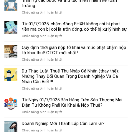
Trình tự các bước và thủ tục miễn nhiệm kế toán
chế
trưởng.
độ
ở
Chức năng bình luận bị tắt
kế
Trình
toán
tự
Từ 01/7/2025, chậm đóng BHXH không chỉ bị phạt
hộ
các
tiền mà còn bị coi là trốn đóng, có thể bị xử lý hình sự
kinh
bước
doanh
ở
Chức năng bình luận bị tắt
và
cá
Từ
thủ
thể
01/7/2025,
Quy định thời gian nộp tờ khai và mức phạt chậm nộp
tục
mới
chậm
tờ khai thuế GTGT mới nhất!
miễn
nhất
đóng
nhiệm
2025
ở
Chức năng bình luận bị tắt
BHXH
kế
Quy
không
toán
định
Dự Thảo Luật Thuế Thu Nhập Cá Nhân (thay thế):
chỉ
trưởng.
thời
Những Thay Đổi Quan Trọng Doanh Nghiệp Và Cá
bị
gian
Nhân Cần Biết!!!
phạt
nộp
tiền
ở
Chức năng bình luận bị tắt
tờ
mà
Dự
khai
còn
Thảo
Từ Ngày 01/7/2025 Bán Hàng Trên Sàn Thương Mại
và
bị
Luật
Điện Tử Không Phải Kê Khai & Nộp Thuế?
mức
coi
Thuế
phạt
là
ở
Chức năng bình luận bị tắt
Thu
chậm
trốn
Từ
Nhập
nộp
đóng,
Ngày
Doanh Nghiệp Mới Thành Lập Cần Làm Gì?
Cá
tờ
có
01/7/2025
Nhân
khai
ở
Chức năng bình luận bị tắt
thể
Bán