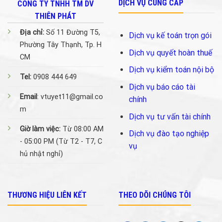
DỊCH VỤ CUNG CẤP
CÔNG TY TNHH TM DV
THIÊN PHÁT
Địa chỉ:
Số 11 Đường T5,
Dịch vụ kế toán trọn gói
Phường Tây Thạnh, Tp. H
Dịch vụ quyết hoàn thuế
CM
Dịch vụ kiểm toán nội bộ
Tel:
0908 444 649
Dịch vụ báo cáo tài
Email
: vtuyet11@gmail.co
chính
m
Dịch vụ tư vấn tài chính
Giờ làm việc:
Từ 08:00 AM
Dịch vụ đào tạo nghiệp
- 05:00 PM (Từ T2 - T7, C
vụ
hủ nhật nghỉ)
THƯƠNG HIỆU LIÊN KẾT
THEO DÕI CHÚNG TÔI