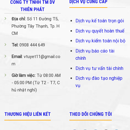
DỊCH VỤ CUNG CẤP
CÔNG TY TNHH TM DV
THIÊN PHÁT
Địa chỉ:
Số 11 Đường T5,
Dịch vụ kế toán trọn gói
Phường Tây Thạnh, Tp. H
Dịch vụ quyết hoàn thuế
CM
Dịch vụ kiểm toán nội bộ
Tel:
0908 444 649
Dịch vụ báo cáo tài
Email
: vtuyet11@gmail.co
chính
m
Dịch vụ tư vấn tài chính
Giờ làm việc:
Từ 08:00 AM
Dịch vụ đào tạo nghiệp
- 05:00 PM (Từ T2 - T7, C
vụ
hủ nhật nghỉ)
THƯƠNG HIỆU LIÊN KẾT
THEO DÕI CHÚNG TÔI