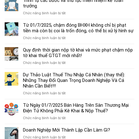
Trình tự các bước và thủ tục miễn nhiệm kế toán
chế
trưởng.
độ
ở
Chức năng bình luận bị tắt
kế
Trình
toán
tự
Từ 01/7/2025, chậm đóng BHXH không chỉ bị phạt
hộ
các
tiền mà còn bị coi là trốn đóng, có thể bị xử lý hình sự
kinh
bước
doanh
ở
Chức năng bình luận bị tắt
và
cá
Từ
thủ
thể
01/7/2025,
Quy định thời gian nộp tờ khai và mức phạt chậm nộp
tục
mới
chậm
tờ khai thuế GTGT mới nhất!
miễn
nhất
đóng
nhiệm
2025
ở
Chức năng bình luận bị tắt
BHXH
kế
Quy
không
toán
định
Dự Thảo Luật Thuế Thu Nhập Cá Nhân (thay thế):
chỉ
trưởng.
thời
Những Thay Đổi Quan Trọng Doanh Nghiệp Và Cá
bị
gian
Nhân Cần Biết!!!
phạt
nộp
tiền
ở
Chức năng bình luận bị tắt
tờ
mà
Dự
khai
còn
Thảo
Từ Ngày 01/7/2025 Bán Hàng Trên Sàn Thương Mại
và
bị
Luật
Điện Tử Không Phải Kê Khai & Nộp Thuế?
mức
coi
Thuế
phạt
là
ở
Chức năng bình luận bị tắt
Thu
chậm
trốn
Từ
Nhập
nộp
đóng,
Ngày
Doanh Nghiệp Mới Thành Lập Cần Làm Gì?
Cá
tờ
có
01/7/2025
Nhân
khai
ở
Chức năng bình luận bị tắt
thể
Bán