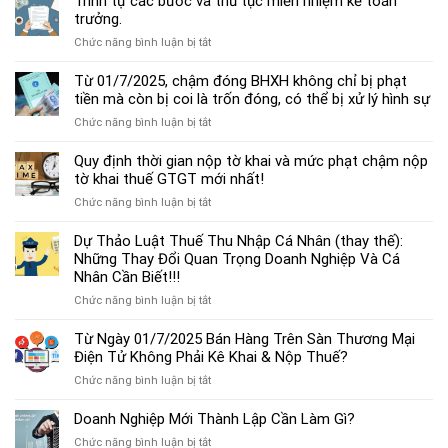
Trình tự các bước và thủ tục miễn nhiệm kế toán
chế
trưởng.
độ
ở
Chức năng bình luận bị tắt
kế
Trình
toán
tự
Từ 01/7/2025, chậm đóng BHXH không chỉ bị phạt
hộ
các
tiền mà còn bị coi là trốn đóng, có thể bị xử lý hình sự
kinh
bước
doanh
ở
Chức năng bình luận bị tắt
và
cá
Từ
thủ
thể
01/7/2025,
Quy định thời gian nộp tờ khai và mức phạt chậm nộp
tục
mới
chậm
tờ khai thuế GTGT mới nhất!
miễn
nhất
đóng
nhiệm
2025
ở
Chức năng bình luận bị tắt
BHXH
kế
Quy
không
toán
định
Dự Thảo Luật Thuế Thu Nhập Cá Nhân (thay thế):
chỉ
trưởng.
thời
Những Thay Đổi Quan Trọng Doanh Nghiệp Và Cá
bị
gian
Nhân Cần Biết!!!
phạt
nộp
tiền
ở
Chức năng bình luận bị tắt
tờ
mà
Dự
khai
còn
Thảo
Từ Ngày 01/7/2025 Bán Hàng Trên Sàn Thương Mại
và
bị
Luật
Điện Tử Không Phải Kê Khai & Nộp Thuế?
mức
coi
Thuế
phạt
là
ở
Chức năng bình luận bị tắt
Thu
chậm
trốn
Từ
Nhập
nộp
đóng,
Ngày
Doanh Nghiệp Mới Thành Lập Cần Làm Gì?
Cá
tờ
có
01/7/2025
Nhân
khai
ở
Chức năng bình luận bị tắt
thể
Bán