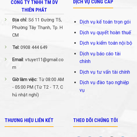
DỊCH VỤ CUNG CẤP
CÔNG TY TNHH TM DV
THIÊN PHÁT
Địa chỉ:
Số 11 Đường T5,
Dịch vụ kế toán trọn gói
Phường Tây Thạnh, Tp. H
Dịch vụ quyết hoàn thuế
CM
Dịch vụ kiểm toán nội bộ
Tel:
0908 444 649
Dịch vụ báo cáo tài
Email
: vtuyet11@gmail.co
chính
m
Dịch vụ tư vấn tài chính
Giờ làm việc:
Từ 08:00 AM
Dịch vụ đào tạo nghiệp
- 05:00 PM (Từ T2 - T7, C
vụ
hủ nhật nghỉ)
THƯƠNG HIỆU LIÊN KẾT
THEO DÕI CHÚNG TÔI