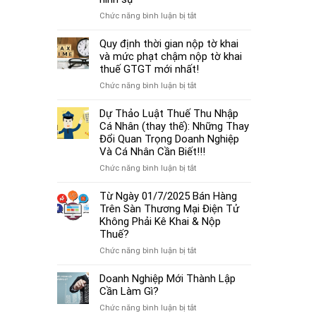
cá
thủ
thể
ở
Chức năng bình luận bị tắt
tục
mới
Từ
miễn
nhất
01/7/2025,
Quy định thời gian nộp tờ khai
nhiệm
2025
chậm
và mức phạt chậm nộp tờ khai
kế
đóng
thuế GTGT mới nhất!
toán
BHXH
trưởng.
ở
Chức năng bình luận bị tắt
không
Quy
chỉ
định
Dự Thảo Luật Thuế Thu Nhập
bị
thời
Cá Nhân (thay thế): Những Thay
phạt
gian
Đổi Quan Trọng Doanh Nghiệp
tiền
nộp
Và Cá Nhân Cần Biết!!!
mà
tờ
còn
ở
Chức năng bình luận bị tắt
khai
bị
Dự
và
coi
Thảo
Từ Ngày 01/7/2025 Bán Hàng
mức
là
Luật
Trên Sàn Thương Mại Điện Tử
phạt
trốn
Thuế
Không Phải Kê Khai & Nộp
chậm
đóng,
Thu
Thuế?
nộp
có
Nhập
tờ
ở
Chức năng bình luận bị tắt
thể
Cá
khai
Từ
bị
Nhân
thuế
Ngày
Doanh Nghiệp Mới Thành Lập
xử
(thay
GTGT
01/7/2025
Cần Làm Gì?
lý
thế):
mới
Bán
hình
Những
ở
Chức năng bình luận bị tắt
nhất!
Hàng