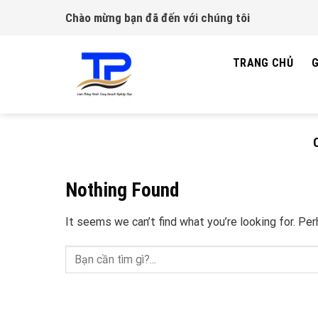
Skip
Chào mừng bạn đã đến với chúng tôi
to
content
TRANG CHỦ
G
Nothing Found
It seems we can’t find what you’re looking for. Pe