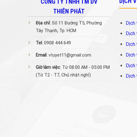
DỊCH 
CÔNG TY TNHH TM DV
THIÊN PHÁT
Dịch 
Địa chỉ:
Số 11 Đường T5, Phường
Tây Thạnh, Tp. HCM
Dịch 
Tel:
0908 444 649
Dịch 
Dịch 
Email
: vtuyet11@gmail.com
Dịch 
Giờ làm việc:
Từ 08:00 AM - 05:00 PM
(Từ T2 - T7, Chủ nhật nghỉ)
Dịch 