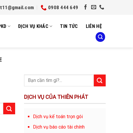
et11@gmail.com
0908 444 649
PKD
DỊCH VỤ KHÁC
TIN TỨC
LIÊN HỆ
E
DỊCH VỤ CỦA THIÊN PHÁT
Dịch vụ kế toán trọn gói
Dịch vụ báo cáo tài chính