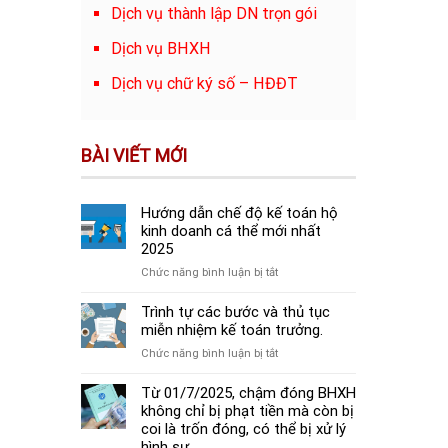
Dịch vụ thành lập DN trọn gói
Dịch vụ BHXH
Dịch vụ chữ ký số – HĐĐT
BÀI VIẾT MỚI
Hướng dẫn chế độ kế toán hộ
kinh doanh cá thể mới nhất
2025
ở
Chức năng bình luận bị tắt
Hướng
dẫn
Trình tự các bước và thủ tục
chế
miễn nhiệm kế toán trưởng.
độ
ở
Chức năng bình luận bị tắt
kế
Trình
toán
tự
Từ 01/7/2025, chậm đóng BHXH
hộ
các
không chỉ bị phạt tiền mà còn bị
kinh
bước
coi là trốn đóng, có thể bị xử lý
doanh
và
hình sự