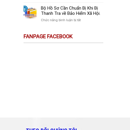
sự
Thay
Doanh
Trên
Đổi
Nghiệp
Bộ Hồ Sơ Cần Chuẩn Bị Khi Bị
Sàn
Quan
Mới
Thanh Tra về Bảo Hiểm Xã Hội.
Thương
Trọng
Thành
Mại
ở
Chức năng bình luận bị tắt
Doanh
Lập
Điện
Bộ
Nghiệp
Cần
Tử
Hồ
Và
Làm
FANPAGE FACEBOOK
Không
Sơ
Cá
Gì?
Phải
Cần
Nhân
Kê
Chuẩn
Cần
Khai
Bị
Biết!!!
&
Khi
Nộp
Bị
Thuế?
Thanh
Tra
về
Bảo
Hiểm
Xã
Hội.