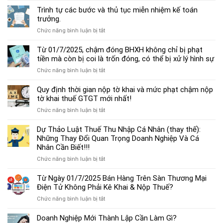
dẫn
Trình tự các bước và thủ tục miễn nhiệm kế toán
chế
trưởng.
độ
ở
Chức năng bình luận bị tắt
kế
Trình
toán
tự
Từ 01/7/2025, chậm đóng BHXH không chỉ bị phạt
hộ
các
tiền mà còn bị coi là trốn đóng, có thể bị xử lý hình sự
kinh
bước
doanh
ở
Chức năng bình luận bị tắt
và
cá
Từ
thủ
thể
01/7/2025,
Quy định thời gian nộp tờ khai và mức phạt chậm nộp
tục
mới
chậm
tờ khai thuế GTGT mới nhất!
miễn
nhất
đóng
nhiệm
2025
ở
Chức năng bình luận bị tắt
BHXH
kế
Quy
không
toán
định
Dự Thảo Luật Thuế Thu Nhập Cá Nhân (thay thế):
chỉ
trưởng.
thời
Những Thay Đổi Quan Trọng Doanh Nghiệp Và Cá
bị
gian
Nhân Cần Biết!!!
phạt
nộp
tiền
ở
Chức năng bình luận bị tắt
tờ
mà
Dự
khai
còn
Thảo
Từ Ngày 01/7/2025 Bán Hàng Trên Sàn Thương Mại
và
bị
Luật
Điện Tử Không Phải Kê Khai & Nộp Thuế?
mức
coi
Thuế
phạt
là
ở
Chức năng bình luận bị tắt
Thu
chậm
trốn
Từ
Nhập
nộp
đóng,
Ngày
Doanh Nghiệp Mới Thành Lập Cần Làm Gì?
Cá
tờ
có