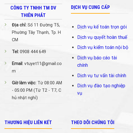
DỊCH VỤ CUNG CẤP
CÔNG TY TNHH TM DV
THIÊN PHÁT
Địa chỉ:
Số 11 Đường T5,
Dịch vụ kế toán trọn gói
Phường Tây Thạnh, Tp. H
Dịch vụ quyết hoàn thuế
CM
Dịch vụ kiểm toán nội bộ
Tel:
0908 444 649
Dịch vụ báo cáo tài
Email
: vtuyet11@gmail.co
chính
m
Dịch vụ tư vấn tài chính
Giờ làm việc:
Từ 08:00 AM
Dịch vụ đào tạo nghiệp
- 05:00 PM (Từ T2 - T7, C
vụ
hủ nhật nghỉ)
THƯƠNG HIỆU LIÊN KẾT
THEO DÕI CHÚNG TÔI