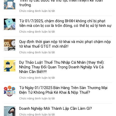
Trình tự các bước và thủ tục miễn nhiệm kế toán
chế
trưởng.
độ
ở
Chức năng bình luận bị tắt
kế
Trình
toán
tự
Từ 01/7/2025, chậm đóng BHXH không chỉ bị phạt
hộ
các
tiền mà còn bị coi là trốn đóng, có thể bị xử lý hình sự
kinh
bước
doanh
ở
Chức năng bình luận bị tắt
và
cá
Từ
thủ
thể
01/7/2025,
Quy định thời gian nộp tờ khai và mức phạt chậm nộp
tục
mới
chậm
tờ khai thuế GTGT mới nhất!
miễn
nhất
đóng
nhiệm
2025
ở
Chức năng bình luận bị tắt
BHXH
kế
Quy
không
toán
định
Dự Thảo Luật Thuế Thu Nhập Cá Nhân (thay thế):
chỉ
trưởng.
thời
Những Thay Đổi Quan Trọng Doanh Nghiệp Và Cá
bị
gian
Nhân Cần Biết!!!
phạt
nộp
tiền
ở
Chức năng bình luận bị tắt
tờ
mà
Dự
khai
còn
Thảo
Từ Ngày 01/7/2025 Bán Hàng Trên Sàn Thương Mại
và
bị
Luật
Điện Tử Không Phải Kê Khai & Nộp Thuế?
mức
coi
Thuế
phạt
là
ở
Chức năng bình luận bị tắt
Thu
chậm
trốn
Từ
Nhập
nộp
đóng,
Ngày
Doanh Nghiệp Mới Thành Lập Cần Làm Gì?
Cá
tờ
có
01/7/2025
Nhân
khai
ở
Chức năng bình luận bị tắt
thể
Bán