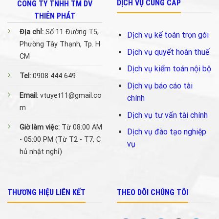
DỊCH VỤ CUNG CẤP
CÔNG TY TNHH TM DV
THIÊN PHÁT
Địa chỉ:
Số 11 Đường T5,
Dịch vụ kế toán trọn gói
Phường Tây Thạnh, Tp. H
Dịch vụ quyết hoàn thuế
CM
Dịch vụ kiểm toán nội bộ
Tel:
0908 444 649
Dịch vụ báo cáo tài
Email
: vtuyet11@gmail.co
chính
m
Dịch vụ tư vấn tài chính
Giờ làm việc:
Từ 08:00 AM
Dịch vụ đào tạo nghiệp
- 05:00 PM (Từ T2 - T7, C
vụ
hủ nhật nghỉ)
THƯƠNG HIỆU LIÊN KẾT
THEO DÕI CHÚNG TÔI