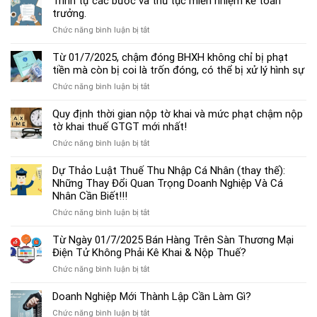
Trình tự các bước và thủ tục miễn nhiệm kế toán
chế
trưởng.
độ
ở
Chức năng bình luận bị tắt
kế
Trình
toán
tự
Từ 01/7/2025, chậm đóng BHXH không chỉ bị phạt
hộ
các
tiền mà còn bị coi là trốn đóng, có thể bị xử lý hình sự
kinh
bước
doanh
ở
Chức năng bình luận bị tắt
và
cá
Từ
thủ
thể
01/7/2025,
Quy định thời gian nộp tờ khai và mức phạt chậm nộp
tục
mới
chậm
tờ khai thuế GTGT mới nhất!
miễn
nhất
đóng
nhiệm
2025
ở
Chức năng bình luận bị tắt
BHXH
kế
Quy
không
toán
định
Dự Thảo Luật Thuế Thu Nhập Cá Nhân (thay thế):
chỉ
trưởng.
thời
Những Thay Đổi Quan Trọng Doanh Nghiệp Và Cá
bị
gian
Nhân Cần Biết!!!
phạt
nộp
tiền
ở
Chức năng bình luận bị tắt
tờ
mà
Dự
khai
còn
Thảo
Từ Ngày 01/7/2025 Bán Hàng Trên Sàn Thương Mại
và
bị
Luật
Điện Tử Không Phải Kê Khai & Nộp Thuế?
mức
coi
Thuế
phạt
là
ở
Chức năng bình luận bị tắt
Thu
chậm
trốn
Từ
Nhập
nộp
đóng,
Ngày
Doanh Nghiệp Mới Thành Lập Cần Làm Gì?
Cá
tờ
có
01/7/2025
Nhân
khai
ở
Chức năng bình luận bị tắt
thể
Bán