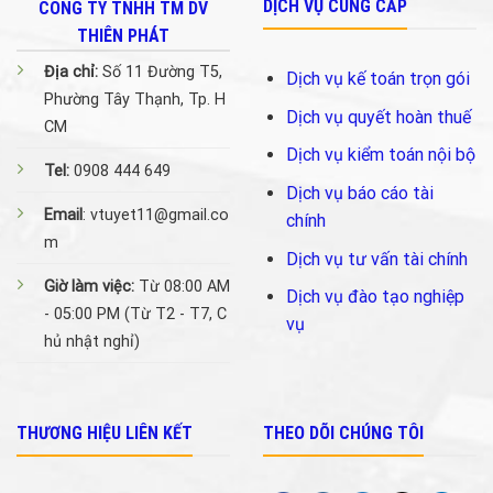
DỊCH VỤ CUNG CẤP
CÔNG TY TNHH TM DV
THIÊN PHÁT
Địa chỉ:
Số 11 Đường T5,
Dịch vụ kế toán trọn gói
Phường Tây Thạnh, Tp. H
Dịch vụ quyết hoàn thuế
CM
Dịch vụ kiểm toán nội bộ
Tel:
0908 444 649
Dịch vụ báo cáo tài
Email
: vtuyet11@gmail.co
chính
m
Dịch vụ tư vấn tài chính
Giờ làm việc:
Từ 08:00 AM
Dịch vụ đào tạo nghiệp
- 05:00 PM (Từ T2 - T7, C
vụ
hủ nhật nghỉ)
THƯƠNG HIỆU LIÊN KẾT
THEO DÕI CHÚNG TÔI