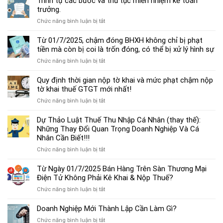
Trình tự các bước và thủ tục miễn nhiệm kế toán
chế
trưởng.
độ
ở
Chức năng bình luận bị tắt
kế
Trình
toán
tự
Từ 01/7/2025, chậm đóng BHXH không chỉ bị phạt
hộ
các
tiền mà còn bị coi là trốn đóng, có thể bị xử lý hình sự
kinh
bước
doanh
ở
Chức năng bình luận bị tắt
và
cá
Từ
thủ
thể
01/7/2025,
Quy định thời gian nộp tờ khai và mức phạt chậm nộp
tục
mới
chậm
tờ khai thuế GTGT mới nhất!
miễn
nhất
đóng
nhiệm
2025
ở
Chức năng bình luận bị tắt
BHXH
kế
Quy
không
toán
định
Dự Thảo Luật Thuế Thu Nhập Cá Nhân (thay thế):
chỉ
trưởng.
thời
Những Thay Đổi Quan Trọng Doanh Nghiệp Và Cá
bị
gian
Nhân Cần Biết!!!
phạt
nộp
tiền
ở
Chức năng bình luận bị tắt
tờ
mà
Dự
khai
còn
Thảo
Từ Ngày 01/7/2025 Bán Hàng Trên Sàn Thương Mại
và
bị
Luật
Điện Tử Không Phải Kê Khai & Nộp Thuế?
mức
coi
Thuế
phạt
là
ở
Chức năng bình luận bị tắt
Thu
chậm
trốn
Từ
Nhập
nộp
đóng,
Ngày
Doanh Nghiệp Mới Thành Lập Cần Làm Gì?
Cá
tờ
có
01/7/2025
Nhân
khai
ở
Chức năng bình luận bị tắt
thể
Bán