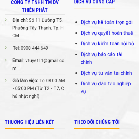
DỊCH VỤ CUNG CẤP
CÔNG TY TNHH TM DV
THIÊN PHÁT
Địa chỉ:
Số 11 Đường T5,
Dịch vụ kế toán trọn gói
Phường Tây Thạnh, Tp. H
Dịch vụ quyết hoàn thuế
CM
Dịch vụ kiểm toán nội bộ
Tel:
0908 444 649
Dịch vụ báo cáo tài
Email
: vtuyet11@gmail.co
chính
m
Dịch vụ tư vấn tài chính
Giờ làm việc:
Từ 08:00 AM
Dịch vụ đào tạo nghiệp
- 05:00 PM (Từ T2 - T7, C
vụ
hủ nhật nghỉ)
THƯƠNG HIỆU LIÊN KẾT
THEO DÕI CHÚNG TÔI