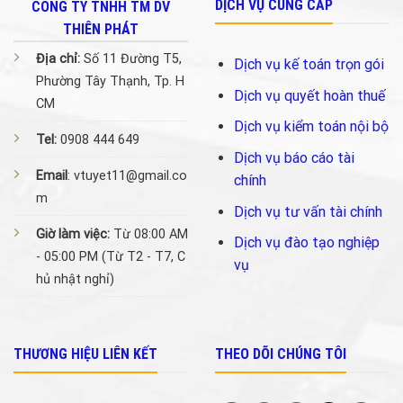
DỊCH VỤ CUNG CẤP
CÔNG TY TNHH TM DV
THIÊN PHÁT
Địa chỉ:
Số 11 Đường T5,
Dịch vụ kế toán trọn gói
Phường Tây Thạnh, Tp. H
Dịch vụ quyết hoàn thuế
CM
Dịch vụ kiểm toán nội bộ
Tel:
0908 444 649
Dịch vụ báo cáo tài
Email
: vtuyet11@gmail.co
chính
m
Dịch vụ tư vấn tài chính
Giờ làm việc:
Từ 08:00 AM
Dịch vụ đào tạo nghiệp
- 05:00 PM (Từ T2 - T7, C
vụ
hủ nhật nghỉ)
THƯƠNG HIỆU LIÊN KẾT
THEO DÕI CHÚNG TÔI