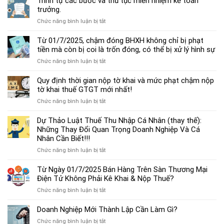
Trình tự các bước và thủ tục miễn nhiệm kế toán
chế
trưởng.
độ
ở
Chức năng bình luận bị tắt
kế
Trình
toán
tự
Từ 01/7/2025, chậm đóng BHXH không chỉ bị phạt
hộ
các
tiền mà còn bị coi là trốn đóng, có thể bị xử lý hình sự
kinh
bước
doanh
ở
Chức năng bình luận bị tắt
và
cá
Từ
thủ
thể
01/7/2025,
Quy định thời gian nộp tờ khai và mức phạt chậm nộp
tục
mới
chậm
tờ khai thuế GTGT mới nhất!
miễn
nhất
đóng
nhiệm
2025
ở
Chức năng bình luận bị tắt
BHXH
kế
Quy
không
toán
định
Dự Thảo Luật Thuế Thu Nhập Cá Nhân (thay thế):
chỉ
trưởng.
thời
Những Thay Đổi Quan Trọng Doanh Nghiệp Và Cá
bị
gian
Nhân Cần Biết!!!
phạt
nộp
tiền
ở
Chức năng bình luận bị tắt
tờ
mà
Dự
khai
còn
Thảo
Từ Ngày 01/7/2025 Bán Hàng Trên Sàn Thương Mại
và
bị
Luật
Điện Tử Không Phải Kê Khai & Nộp Thuế?
mức
coi
Thuế
phạt
là
ở
Chức năng bình luận bị tắt
Thu
chậm
trốn
Từ
Nhập
nộp
đóng,
Ngày
Doanh Nghiệp Mới Thành Lập Cần Làm Gì?
Cá
tờ
có
01/7/2025
Nhân
khai
ở
Chức năng bình luận bị tắt
thể
Bán