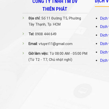
DỊCH 
CÔNG TY TNHH TM DV
THIÊN PHÁT
Dịch 
Địa chỉ:
Số 11 Đường T5, Phường
Tây Thạnh, Tp. HCM
Dịch 
Tel:
0908 444 649
Dịch 
Dịch 
Email
: vtuyet11@gmail.com
Dịch 
Giờ làm việc:
Từ 08:00 AM - 05:00 PM
(Từ T2 - T7, Chủ nhật nghỉ)
Dịch 