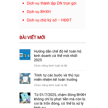
Dịch vụ thành lập DN trọn gói
Dịch vụ BHXH
Dịch vụ chữ ký số – HĐĐT
BÀI VIẾT MỚI
Hướng dẫn chế độ kế toán hộ
kinh doanh cá thể mới nhất
2025
ở
Chức năng bình luận bị tắt
Hướng
dẫn
Trình tự các bước và thủ tục
chế
miễn nhiệm kế toán trưởng.
độ
ở
Chức năng bình luận bị tắt
kế
Trình
toán
tự
Từ 01/7/2025, chậm đóng BHXH
hộ
các
không chỉ bị phạt tiền mà còn bị
kinh
bước
coi là trốn đóng, có thể bị xử lý
doanh
và
hình sự