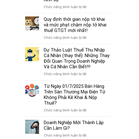
cá
thủ
thể
ở
Chức năng bình luận bị tắt
tục
mới
Từ
miễn
nhất
01/7/2025,
Quy định thời gian nộp tờ khai
nhiệm
2025
chậm
và mức phạt chậm nộp tờ khai
kế
đóng
thuế GTGT mới nhất!
toán
BHXH
trưởng.
ở
Chức năng bình luận bị tắt
không
Quy
chỉ
định
Dự Thảo Luật Thuế Thu Nhập
bị
thời
Cá Nhân (thay thế): Những Thay
phạt
gian
Đổi Quan Trọng Doanh Nghiệp
tiền
nộp
Và Cá Nhân Cần Biết!!!
mà
tờ
còn
ở
Chức năng bình luận bị tắt
khai
bị
Dự
và
coi
Thảo
Từ Ngày 01/7/2025 Bán Hàng
mức
là
Luật
Trên Sàn Thương Mại Điện Tử
phạt
trốn
Thuế
Không Phải Kê Khai & Nộp
chậm
đóng,
Thu
Thuế?
nộp
có
Nhập
tờ
ở
Chức năng bình luận bị tắt
thể
Cá
khai
Từ
bị
Nhân
thuế
Ngày
Doanh Nghiệp Mới Thành Lập
xử
(thay
GTGT
01/7/2025
Cần Làm Gì?
lý
thế):
mới
Bán
hình
Những
ở
Chức năng bình luận bị tắt
nhất!
Hàng