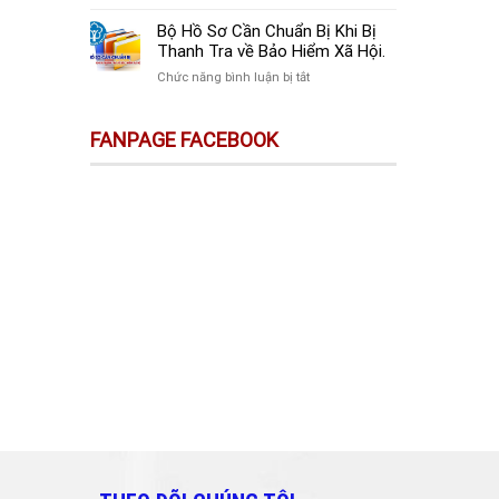
sự
Thay
Doanh
Trên
Đổi
Nghiệp
Bộ Hồ Sơ Cần Chuẩn Bị Khi Bị
Sàn
Quan
Mới
Thanh Tra về Bảo Hiểm Xã Hội.
Thương
Trọng
Thành
Mại
ở
Chức năng bình luận bị tắt
Doanh
Lập
Điện
Bộ
Nghiệp
Cần
Tử
Hồ
Và
Làm
FANPAGE FACEBOOK
Không
Sơ
Cá
Gì?
Phải
Cần
Nhân
Kê
Chuẩn
Cần
Khai
Bị
Biết!!!
&
Khi
Nộp
Bị
Thuế?
Thanh
Tra
về
Bảo
Hiểm
Xã
Hội.