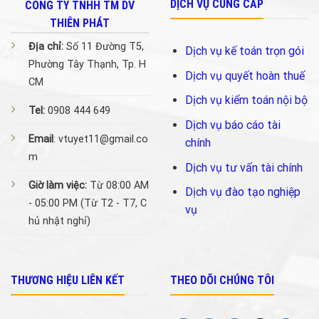
DỊCH VỤ CUNG CẤP
CÔNG TY TNHH TM DV
THIÊN PHÁT
Địa chỉ:
Số 11 Đường T5,
Dịch vụ kế toán trọn gói
Phường Tây Thạnh, Tp. H
Dịch vụ quyết hoàn thuế
CM
Dịch vụ kiểm toán nội bộ
Tel:
0908 444 649
Dịch vụ báo cáo tài
Email
: vtuyet11@gmail.co
chính
m
Dịch vụ tư vấn tài chính
Giờ làm việc:
Từ 08:00 AM
Dịch vụ đào tạo nghiệp
- 05:00 PM (Từ T2 - T7, C
vụ
hủ nhật nghỉ)
THƯƠNG HIỆU LIÊN KẾT
THEO DÕI CHÚNG TÔI