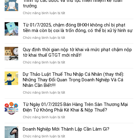
Trình tự các bước và thủ tục miễn nhiệm kế toán
chế
trưởng.
độ
ở
Chức năng bình luận bị tắt
kế
Trình
toán
tự
Từ 01/7/2025, chậm đóng BHXH không chỉ bị phạt
hộ
các
tiền mà còn bị coi là trốn đóng, có thể bị xử lý hình sự
kinh
bước
doanh
ở
Chức năng bình luận bị tắt
và
cá
Từ
thủ
thể
01/7/2025,
Quy định thời gian nộp tờ khai và mức phạt chậm nộp
tục
mới
chậm
tờ khai thuế GTGT mới nhất!
miễn
nhất
đóng
nhiệm
2025
ở
Chức năng bình luận bị tắt
BHXH
kế
Quy
không
toán
định
Dự Thảo Luật Thuế Thu Nhập Cá Nhân (thay thế):
chỉ
trưởng.
thời
Những Thay Đổi Quan Trọng Doanh Nghiệp Và Cá
bị
gian
Nhân Cần Biết!!!
phạt
nộp
tiền
ở
Chức năng bình luận bị tắt
tờ
mà
Dự
khai
còn
Thảo
Từ Ngày 01/7/2025 Bán Hàng Trên Sàn Thương Mại
và
bị
Luật
Điện Tử Không Phải Kê Khai & Nộp Thuế?
mức
coi
Thuế
phạt
là
ở
Chức năng bình luận bị tắt
Thu
chậm
trốn
Từ
Nhập
nộp
đóng,
Ngày
Doanh Nghiệp Mới Thành Lập Cần Làm Gì?
Cá
tờ
có
01/7/2025
Nhân
khai
ở
Chức năng bình luận bị tắt
thể
Bán