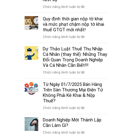
cá
thủ
thể
ở
Chức năng bình luận bị tắt
tục
mới
Từ
miễn
nhất
01/7/2025,
Quy định thời gian nộp tờ khai
nhiệm
2025
chậm
và mức phạt chậm nộp tờ khai
kế
đóng
thuế GTGT mới nhất!
toán
BHXH
trưởng.
ở
Chức năng bình luận bị tắt
không
Quy
chỉ
định
Dự Thảo Luật Thuế Thu Nhập
bị
thời
Cá Nhân (thay thế): Những Thay
phạt
gian
Đổi Quan Trọng Doanh Nghiệp
tiền
nộp
Và Cá Nhân Cần Biết!!!
mà
tờ
còn
ở
Chức năng bình luận bị tắt
khai
bị
Dự
và
coi
Thảo
Từ Ngày 01/7/2025 Bán Hàng
mức
là
Luật
Trên Sàn Thương Mại Điện Tử
phạt
trốn
Thuế
Không Phải Kê Khai & Nộp
chậm
đóng,
Thu
Thuế?
nộp
có
Nhập
tờ
ở
Chức năng bình luận bị tắt
thể
Cá
khai
Từ
bị
Nhân
thuế
Ngày
Doanh Nghiệp Mới Thành Lập
xử
(thay
GTGT
01/7/2025
Cần Làm Gì?
lý
thế):
mới
Bán
hình
Những
ở
Chức năng bình luận bị tắt
nhất!
Hàng