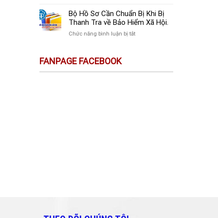
sự
Thay
Doanh
Trên
Đổi
Nghiệp
Bộ Hồ Sơ Cần Chuẩn Bị Khi Bị
Sàn
Quan
Mới
Thanh Tra về Bảo Hiểm Xã Hội.
Thương
Trọng
Thành
Mại
ở
Chức năng bình luận bị tắt
Doanh
Lập
Điện
Bộ
Nghiệp
Cần
Tử
Hồ
Và
Làm
FANPAGE FACEBOOK
Không
Sơ
Cá
Gì?
Phải
Cần
Nhân
Kê
Chuẩn
Cần
Khai
Bị
Biết!!!
&
Khi
Nộp
Bị
Thuế?
Thanh
Tra
về
Bảo
Hiểm
Xã
Hội.