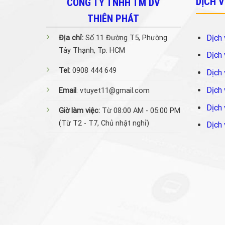
DỊCH 
CÔNG TY TNHH TM DV
THIÊN PHÁT
Dịch 
Địa chỉ:
Số 11 Đường T5, Phường
Tây Thạnh, Tp. HCM
Dịch 
Tel:
0908 444 649
Dịch 
Dịch 
Email
: vtuyet11@gmail.com
Dịch 
Giờ làm việc:
Từ 08:00 AM - 05:00 PM
(Từ T2 - T7, Chủ nhật nghỉ)
Dịch 