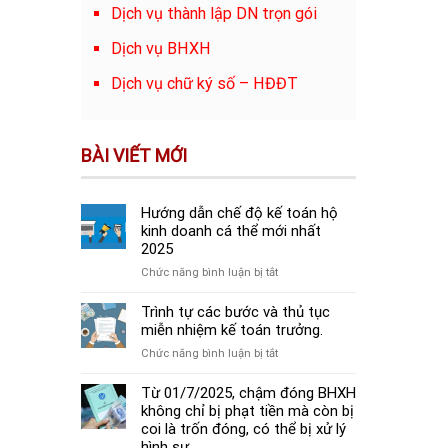
Dịch vụ thành lập DN trọn gói
Dịch vụ BHXH
Dịch vụ chữ ký số – HĐĐT
BÀI VIẾT MỚI
Hướng dẫn chế độ kế toán hộ
kinh doanh cá thể mới nhất
2025
ở
Chức năng bình luận bị tắt
Hướng
dẫn
Trình tự các bước và thủ tục
chế
miễn nhiệm kế toán trưởng.
độ
ở
Chức năng bình luận bị tắt
kế
Trình
toán
tự
Từ 01/7/2025, chậm đóng BHXH
hộ
các
không chỉ bị phạt tiền mà còn bị
kinh
bước
coi là trốn đóng, có thể bị xử lý
doanh
và
hình sự