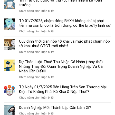
Trình tự các bước và thủ tục miễn nhiệm kế toán
chế
trưởng.
độ
ở
Chức năng bình luận bị tắt
kế
Trình
toán
tự
Từ 01/7/2025, chậm đóng BHXH không chỉ bị phạt
hộ
các
tiền mà còn bị coi là trốn đóng, có thể bị xử lý hình sự
kinh
bước
doanh
ở
Chức năng bình luận bị tắt
và
cá
Từ
thủ
thể
01/7/2025,
Quy định thời gian nộp tờ khai và mức phạt chậm nộp
tục
mới
chậm
tờ khai thuế GTGT mới nhất!
miễn
nhất
đóng
nhiệm
2025
ở
Chức năng bình luận bị tắt
BHXH
kế
Quy
không
toán
định
Dự Thảo Luật Thuế Thu Nhập Cá Nhân (thay thế):
chỉ
trưởng.
thời
Những Thay Đổi Quan Trọng Doanh Nghiệp Và Cá
bị
gian
Nhân Cần Biết!!!
phạt
nộp
tiền
ở
Chức năng bình luận bị tắt
tờ
mà
Dự
khai
còn
Thảo
Từ Ngày 01/7/2025 Bán Hàng Trên Sàn Thương Mại
và
bị
Luật
Điện Tử Không Phải Kê Khai & Nộp Thuế?
mức
coi
Thuế
phạt
là
ở
Chức năng bình luận bị tắt
Thu
chậm
trốn
Từ
Nhập
nộp
đóng,
Ngày
Doanh Nghiệp Mới Thành Lập Cần Làm Gì?
Cá
tờ
có
01/7/2025
Nhân
khai
ở
Chức năng bình luận bị tắt
thể
Bán