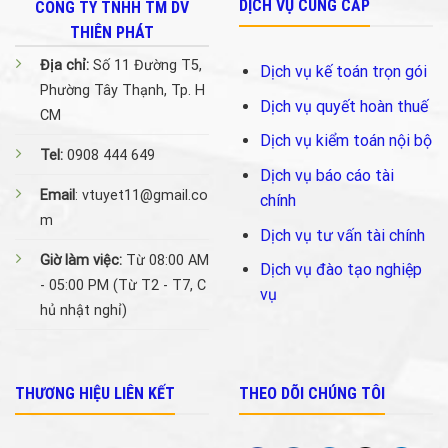
DỊCH VỤ CUNG CẤP
CÔNG TY TNHH TM DV
THIÊN PHÁT
Địa chỉ:
Số 11 Đường T5,
Dịch vụ kế toán trọn gói
Phường Tây Thạnh, Tp. H
Dịch vụ quyết hoàn thuế
CM
Dịch vụ kiểm toán nội bộ
Tel:
0908 444 649
Dịch vụ báo cáo tài
Email
: vtuyet11@gmail.co
chính
m
Dịch vụ tư vấn tài chính
Giờ làm việc:
Từ 08:00 AM
Dịch vụ đào tạo nghiệp
- 05:00 PM (Từ T2 - T7, C
vụ
hủ nhật nghỉ)
THƯƠNG HIỆU LIÊN KẾT
THEO DÕI CHÚNG TÔI