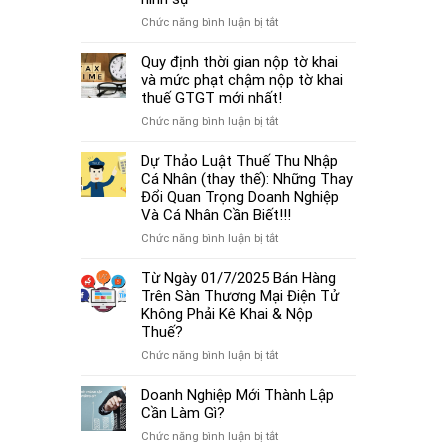
cá
thủ
thể
ở
Chức năng bình luận bị tắt
tục
mới
Từ
miễn
nhất
01/7/2025,
Quy định thời gian nộp tờ khai
nhiệm
2025
chậm
và mức phạt chậm nộp tờ khai
kế
đóng
thuế GTGT mới nhất!
toán
BHXH
trưởng.
ở
Chức năng bình luận bị tắt
không
Quy
chỉ
định
Dự Thảo Luật Thuế Thu Nhập
bị
thời
Cá Nhân (thay thế): Những Thay
phạt
gian
Đổi Quan Trọng Doanh Nghiệp
tiền
nộp
Và Cá Nhân Cần Biết!!!
mà
tờ
còn
ở
Chức năng bình luận bị tắt
khai
bị
Dự
và
coi
Thảo
Từ Ngày 01/7/2025 Bán Hàng
mức
là
Luật
Trên Sàn Thương Mại Điện Tử
phạt
trốn
Thuế
Không Phải Kê Khai & Nộp
chậm
đóng,
Thu
Thuế?
nộp
có
Nhập
tờ
ở
Chức năng bình luận bị tắt
thể
Cá
khai
Từ
bị
Nhân
thuế
Ngày
Doanh Nghiệp Mới Thành Lập
xử
(thay
GTGT
01/7/2025
Cần Làm Gì?
lý
thế):
mới
Bán
hình
Những
ở
Chức năng bình luận bị tắt
nhất!
Hàng