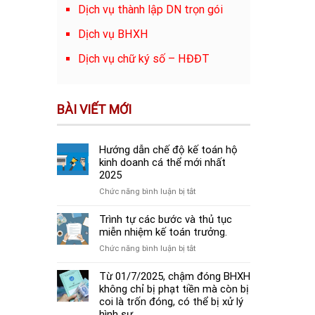
Dịch vụ thành lập DN trọn gói
Dịch vụ BHXH
Dịch vụ chữ ký số – HĐĐT
BÀI VIẾT MỚI
Hướng dẫn chế độ kế toán hộ
kinh doanh cá thể mới nhất
2025
ở
Chức năng bình luận bị tắt
Hướng
dẫn
Trình tự các bước và thủ tục
chế
miễn nhiệm kế toán trưởng.
độ
ở
Chức năng bình luận bị tắt
kế
Trình
toán
tự
Từ 01/7/2025, chậm đóng BHXH
hộ
các
không chỉ bị phạt tiền mà còn bị
kinh
bước
coi là trốn đóng, có thể bị xử lý
doanh
và
hình sự