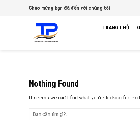
Skip
Chào mừng bạn đã đến với chúng tôi
to
content
TRANG CHỦ
G
Nothing Found
It seems we can’t find what you’re looking for. Pe