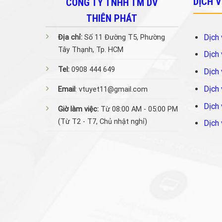
DỊCH 
CÔNG TY TNHH TM DV
THIÊN PHÁT
Dịch 
Địa chỉ:
Số 11 Đường T5, Phường
Tây Thạnh, Tp. HCM
Dịch 
Tel:
0908 444 649
Dịch 
Dịch 
Email
: vtuyet11@gmail.com
Dịch 
Giờ làm việc:
Từ 08:00 AM - 05:00 PM
(Từ T2 - T7, Chủ nhật nghỉ)
Dịch 