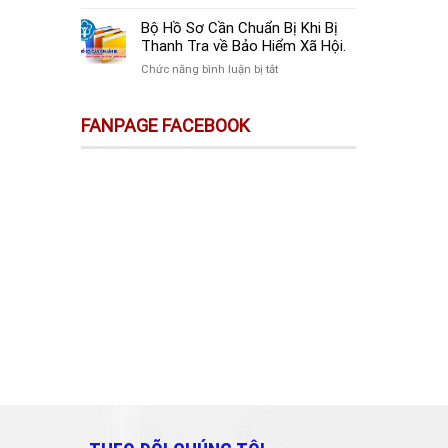
sự
Thay
Doanh
Trên
Đổi
Nghiệp
Bộ Hồ Sơ Cần Chuẩn Bị Khi Bị
Sàn
Quan
Mới
Thanh Tra về Bảo Hiểm Xã Hội.
Thương
Trọng
Thành
Mại
ở
Chức năng bình luận bị tắt
Doanh
Lập
Điện
Bộ
Nghiệp
Cần
Tử
Hồ
Và
Làm
FANPAGE FACEBOOK
Không
Sơ
Cá
Gì?
Phải
Cần
Nhân
Kê
Chuẩn
Cần
Khai
Bị
Biết!!!
&
Khi
Nộp
Bị
Thuế?
Thanh
Tra
về
Bảo
Hiểm
Xã
Hội.