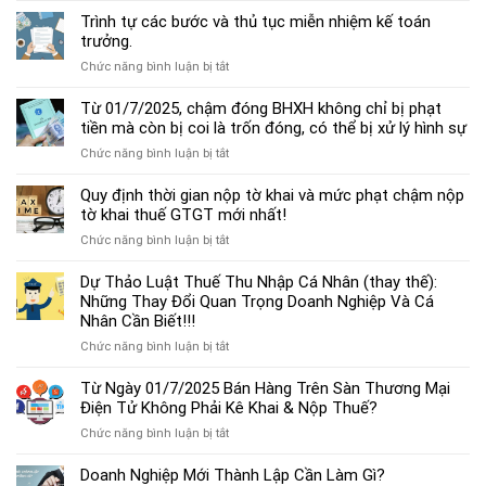
dẫn
Trình tự các bước và thủ tục miễn nhiệm kế toán
chế
trưởng.
độ
ở
Chức năng bình luận bị tắt
kế
Trình
toán
tự
Từ 01/7/2025, chậm đóng BHXH không chỉ bị phạt
hộ
các
tiền mà còn bị coi là trốn đóng, có thể bị xử lý hình sự
kinh
bước
doanh
ở
Chức năng bình luận bị tắt
và
cá
Từ
thủ
thể
01/7/2025,
Quy định thời gian nộp tờ khai và mức phạt chậm nộp
tục
mới
chậm
tờ khai thuế GTGT mới nhất!
miễn
nhất
đóng
nhiệm
2025
ở
Chức năng bình luận bị tắt
BHXH
kế
Quy
không
toán
định
Dự Thảo Luật Thuế Thu Nhập Cá Nhân (thay thế):
chỉ
trưởng.
thời
Những Thay Đổi Quan Trọng Doanh Nghiệp Và Cá
bị
gian
Nhân Cần Biết!!!
phạt
nộp
tiền
ở
Chức năng bình luận bị tắt
tờ
mà
Dự
khai
còn
Thảo
Từ Ngày 01/7/2025 Bán Hàng Trên Sàn Thương Mại
và
bị
Luật
Điện Tử Không Phải Kê Khai & Nộp Thuế?
mức
coi
Thuế
phạt
là
ở
Chức năng bình luận bị tắt
Thu
chậm
trốn
Từ
Nhập
nộp
đóng,
Ngày
Doanh Nghiệp Mới Thành Lập Cần Làm Gì?
Cá
tờ
có