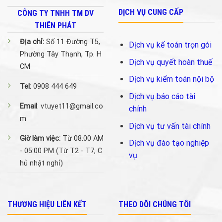
DỊCH VỤ CUNG CẤP
CÔNG TY TNHH TM DV
THIÊN PHÁT
Địa chỉ:
Số 11 Đường T5,
Dịch vụ kế toán trọn gói
Phường Tây Thạnh, Tp. H
Dịch vụ quyết hoàn thuế
CM
Dịch vụ kiểm toán nội bộ
Tel:
0908 444 649
Dịch vụ báo cáo tài
Email
: vtuyet11@gmail.co
chính
m
Dịch vụ tư vấn tài chính
Giờ làm việc:
Từ 08:00 AM
Dịch vụ đào tạo nghiệp
- 05:00 PM (Từ T2 - T7, C
vụ
hủ nhật nghỉ)
THƯƠNG HIỆU LIÊN KẾT
THEO DÕI CHÚNG TÔI