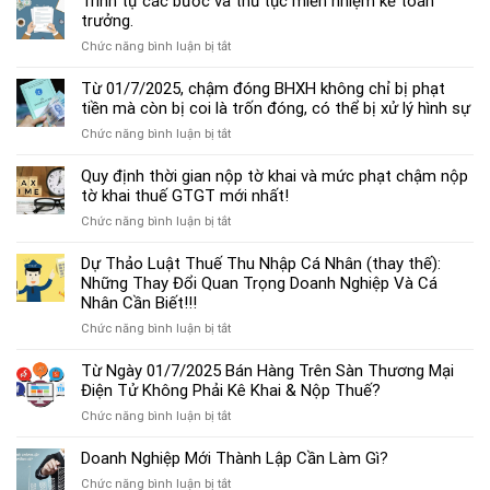
Trình tự các bước và thủ tục miễn nhiệm kế toán
chế
trưởng.
độ
ở
Chức năng bình luận bị tắt
kế
Trình
toán
tự
Từ 01/7/2025, chậm đóng BHXH không chỉ bị phạt
hộ
các
tiền mà còn bị coi là trốn đóng, có thể bị xử lý hình sự
kinh
bước
doanh
ở
Chức năng bình luận bị tắt
và
cá
Từ
thủ
thể
01/7/2025,
Quy định thời gian nộp tờ khai và mức phạt chậm nộp
tục
mới
chậm
tờ khai thuế GTGT mới nhất!
miễn
nhất
đóng
nhiệm
2025
ở
Chức năng bình luận bị tắt
BHXH
kế
Quy
không
toán
định
Dự Thảo Luật Thuế Thu Nhập Cá Nhân (thay thế):
chỉ
trưởng.
thời
Những Thay Đổi Quan Trọng Doanh Nghiệp Và Cá
bị
gian
Nhân Cần Biết!!!
phạt
nộp
tiền
ở
Chức năng bình luận bị tắt
tờ
mà
Dự
khai
còn
Thảo
Từ Ngày 01/7/2025 Bán Hàng Trên Sàn Thương Mại
và
bị
Luật
Điện Tử Không Phải Kê Khai & Nộp Thuế?
mức
coi
Thuế
phạt
là
ở
Chức năng bình luận bị tắt
Thu
chậm
trốn
Từ
Nhập
nộp
đóng,
Ngày
Doanh Nghiệp Mới Thành Lập Cần Làm Gì?
Cá
tờ
có
01/7/2025
Nhân
khai
ở
Chức năng bình luận bị tắt
thể
Bán