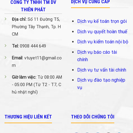
DỊCH VỤ CUNG CẤP
CÔNG TY TNHH TM DV
THIÊN PHÁT
Địa chỉ:
Số 11 Đường T5,
Dịch vụ kế toán trọn gói
Phường Tây Thạnh, Tp. H
Dịch vụ quyết hoàn thuế
CM
Dịch vụ kiểm toán nội bộ
Tel:
0908 444 649
Dịch vụ báo cáo tài
Email
: vtuyet11@gmail.co
chính
m
Dịch vụ tư vấn tài chính
Giờ làm việc:
Từ 08:00 AM
Dịch vụ đào tạo nghiệp
- 05:00 PM (Từ T2 - T7, C
vụ
hủ nhật nghỉ)
THƯƠNG HIỆU LIÊN KẾT
THEO DÕI CHÚNG TÔI