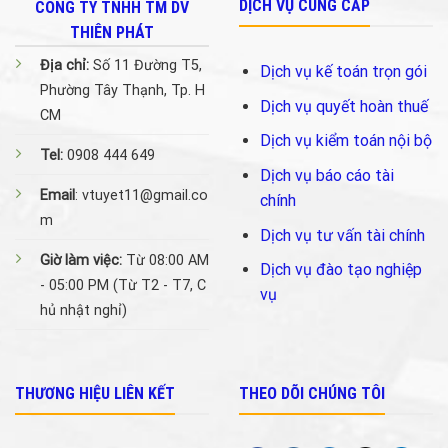
DỊCH VỤ CUNG CẤP
CÔNG TY TNHH TM DV
THIÊN PHÁT
Địa chỉ:
Số 11 Đường T5,
Dịch vụ kế toán trọn gói
Phường Tây Thạnh, Tp. H
Dịch vụ quyết hoàn thuế
CM
Dịch vụ kiểm toán nội bộ
Tel:
0908 444 649
Dịch vụ báo cáo tài
Email
: vtuyet11@gmail.co
chính
m
Dịch vụ tư vấn tài chính
Giờ làm việc:
Từ 08:00 AM
Dịch vụ đào tạo nghiệp
- 05:00 PM (Từ T2 - T7, C
vụ
hủ nhật nghỉ)
THƯƠNG HIỆU LIÊN KẾT
THEO DÕI CHÚNG TÔI