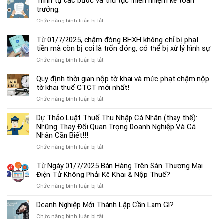
Trình tự các bước và thủ tục miễn nhiệm kế toán
chế
trưởng.
độ
ở
Chức năng bình luận bị tắt
kế
Trình
toán
tự
Từ 01/7/2025, chậm đóng BHXH không chỉ bị phạt
hộ
các
tiền mà còn bị coi là trốn đóng, có thể bị xử lý hình sự
kinh
bước
doanh
ở
Chức năng bình luận bị tắt
và
cá
Từ
thủ
thể
01/7/2025,
Quy định thời gian nộp tờ khai và mức phạt chậm nộp
tục
mới
chậm
tờ khai thuế GTGT mới nhất!
miễn
nhất
đóng
nhiệm
2025
ở
Chức năng bình luận bị tắt
BHXH
kế
Quy
không
toán
định
Dự Thảo Luật Thuế Thu Nhập Cá Nhân (thay thế):
chỉ
trưởng.
thời
Những Thay Đổi Quan Trọng Doanh Nghiệp Và Cá
bị
gian
Nhân Cần Biết!!!
phạt
nộp
tiền
ở
Chức năng bình luận bị tắt
tờ
mà
Dự
khai
còn
Thảo
Từ Ngày 01/7/2025 Bán Hàng Trên Sàn Thương Mại
và
bị
Luật
Điện Tử Không Phải Kê Khai & Nộp Thuế?
mức
coi
Thuế
phạt
là
ở
Chức năng bình luận bị tắt
Thu
chậm
trốn
Từ
Nhập
nộp
đóng,
Ngày
Doanh Nghiệp Mới Thành Lập Cần Làm Gì?
Cá
tờ
có
01/7/2025
Nhân
khai
ở
Chức năng bình luận bị tắt
thể
Bán