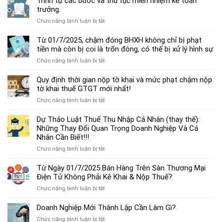
Trình tự các bước và thủ tục miễn nhiệm kế toán
chế
trưởng.
độ
ở
Chức năng bình luận bị tắt
kế
Trình
toán
tự
Từ 01/7/2025, chậm đóng BHXH không chỉ bị phạt
hộ
các
tiền mà còn bị coi là trốn đóng, có thể bị xử lý hình sự
kinh
bước
doanh
ở
Chức năng bình luận bị tắt
và
cá
Từ
thủ
thể
01/7/2025,
Quy định thời gian nộp tờ khai và mức phạt chậm nộp
tục
mới
chậm
tờ khai thuế GTGT mới nhất!
miễn
nhất
đóng
nhiệm
2025
ở
Chức năng bình luận bị tắt
BHXH
kế
Quy
không
toán
định
Dự Thảo Luật Thuế Thu Nhập Cá Nhân (thay thế):
chỉ
trưởng.
thời
Những Thay Đổi Quan Trọng Doanh Nghiệp Và Cá
bị
gian
Nhân Cần Biết!!!
phạt
nộp
tiền
ở
Chức năng bình luận bị tắt
tờ
mà
Dự
khai
còn
Thảo
Từ Ngày 01/7/2025 Bán Hàng Trên Sàn Thương Mại
và
bị
Luật
Điện Tử Không Phải Kê Khai & Nộp Thuế?
mức
coi
Thuế
phạt
là
ở
Chức năng bình luận bị tắt
Thu
chậm
trốn
Từ
Nhập
nộp
đóng,
Ngày
Doanh Nghiệp Mới Thành Lập Cần Làm Gì?
Cá
tờ
có
01/7/2025
Nhân
khai
ở
Chức năng bình luận bị tắt
thể
Bán