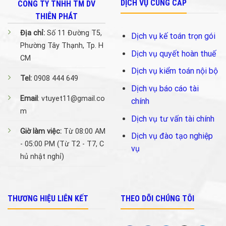
DỊCH VỤ CUNG CẤP
CÔNG TY TNHH TM DV
THIÊN PHÁT
Địa chỉ:
Số 11 Đường T5,
Dịch vụ kế toán trọn gói
Phường Tây Thạnh, Tp. H
Dịch vụ quyết hoàn thuế
CM
Dịch vụ kiểm toán nội bộ
Tel:
0908 444 649
Dịch vụ báo cáo tài
Email
: vtuyet11@gmail.co
chính
m
Dịch vụ tư vấn tài chính
Giờ làm việc:
Từ 08:00 AM
Dịch vụ đào tạo nghiệp
- 05:00 PM (Từ T2 - T7, C
vụ
hủ nhật nghỉ)
THƯƠNG HIỆU LIÊN KẾT
THEO DÕI CHÚNG TÔI