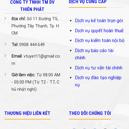
DỊCH VỤ CUNG CẤP
CÔNG TY TNHH TM DV
THIÊN PHÁT
Địa chỉ:
Số 11 Đường T5,
Dịch vụ kế toán trọn gói
Phường Tây Thạnh, Tp. H
Dịch vụ quyết hoàn thuế
CM
Dịch vụ kiểm toán nội bộ
Tel:
0908 444 649
Dịch vụ báo cáo tài
Email
: vtuyet11@gmail.co
chính
m
Dịch vụ tư vấn tài chính
Giờ làm việc:
Từ 08:00 AM
Dịch vụ đào tạo nghiệp
- 05:00 PM (Từ T2 - T7, C
vụ
hủ nhật nghỉ)
THƯƠNG HIỆU LIÊN KẾT
THEO DÕI CHÚNG TÔI