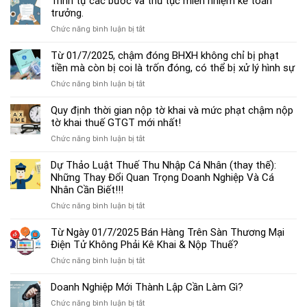
Trình tự các bước và thủ tục miễn nhiệm kế toán
chế
trưởng.
độ
ở
Chức năng bình luận bị tắt
kế
Trình
toán
tự
Từ 01/7/2025, chậm đóng BHXH không chỉ bị phạt
hộ
các
tiền mà còn bị coi là trốn đóng, có thể bị xử lý hình sự
kinh
bước
doanh
ở
Chức năng bình luận bị tắt
và
cá
Từ
thủ
thể
01/7/2025,
Quy định thời gian nộp tờ khai và mức phạt chậm nộp
tục
mới
chậm
tờ khai thuế GTGT mới nhất!
miễn
nhất
đóng
nhiệm
2025
ở
Chức năng bình luận bị tắt
BHXH
kế
Quy
không
toán
định
Dự Thảo Luật Thuế Thu Nhập Cá Nhân (thay thế):
chỉ
trưởng.
thời
Những Thay Đổi Quan Trọng Doanh Nghiệp Và Cá
bị
gian
Nhân Cần Biết!!!
phạt
nộp
tiền
ở
Chức năng bình luận bị tắt
tờ
mà
Dự
khai
còn
Thảo
Từ Ngày 01/7/2025 Bán Hàng Trên Sàn Thương Mại
và
bị
Luật
Điện Tử Không Phải Kê Khai & Nộp Thuế?
mức
coi
Thuế
phạt
là
ở
Chức năng bình luận bị tắt
Thu
chậm
trốn
Từ
Nhập
nộp
đóng,
Ngày
Doanh Nghiệp Mới Thành Lập Cần Làm Gì?
Cá
tờ
có
01/7/2025
Nhân
khai
ở
Chức năng bình luận bị tắt
thể
Bán