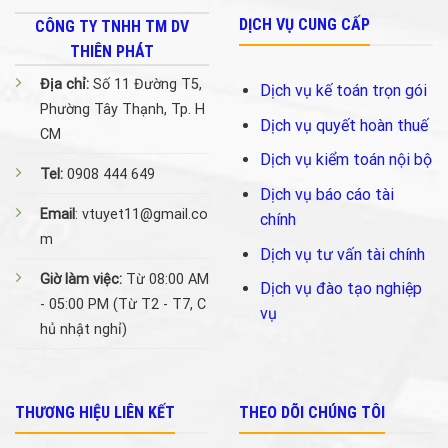
DỊCH VỤ CUNG CẤP
CÔNG TY TNHH TM DV
THIÊN PHÁT
Địa chỉ:
Số 11 Đường T5,
Dịch vụ kế toán trọn gói
Phường Tây Thạnh, Tp. H
Dịch vụ quyết hoàn thuế
CM
Dịch vụ kiểm toán nội bộ
Tel:
0908 444 649
Dịch vụ báo cáo tài
Email
: vtuyet11@gmail.co
chính
m
Dịch vụ tư vấn tài chính
Giờ làm việc:
Từ 08:00 AM
Dịch vụ đào tạo nghiệp
- 05:00 PM (Từ T2 - T7, C
vụ
hủ nhật nghỉ)
THƯƠNG HIỆU LIÊN KẾT
THEO DÕI CHÚNG TÔI