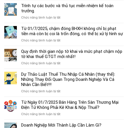
dẫn
Trình tự các bước và thủ tục miễn nhiệm kế toán
chế
trưởng.
độ
ở
Chức năng bình luận bị tắt
kế
Trình
toán
tự
Từ 01/7/2025, chậm đóng BHXH không chỉ bị phạt
hộ
các
tiền mà còn bị coi là trốn đóng, có thể bị xử lý hình sự
kinh
bước
doanh
ở
Chức năng bình luận bị tắt
và
cá
Từ
thủ
thể
01/7/2025,
Quy định thời gian nộp tờ khai và mức phạt chậm nộp
tục
mới
chậm
tờ khai thuế GTGT mới nhất!
miễn
nhất
đóng
nhiệm
2025
ở
Chức năng bình luận bị tắt
BHXH
kế
Quy
không
toán
định
Dự Thảo Luật Thuế Thu Nhập Cá Nhân (thay thế):
chỉ
trưởng.
thời
Những Thay Đổi Quan Trọng Doanh Nghiệp Và Cá
bị
gian
Nhân Cần Biết!!!
phạt
nộp
tiền
ở
Chức năng bình luận bị tắt
tờ
mà
Dự
khai
còn
Thảo
Từ Ngày 01/7/2025 Bán Hàng Trên Sàn Thương Mại
và
bị
Luật
Điện Tử Không Phải Kê Khai & Nộp Thuế?
mức
coi
Thuế
phạt
là
ở
Chức năng bình luận bị tắt
Thu
chậm
trốn
Từ
Nhập
nộp
đóng,
Ngày
Doanh Nghiệp Mới Thành Lập Cần Làm Gì?
Cá
tờ
có