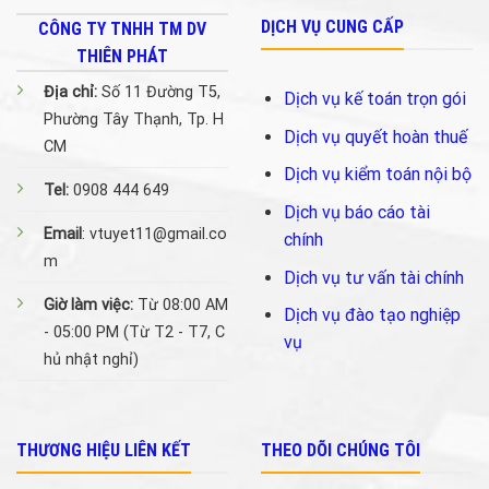
DỊCH VỤ CUNG CẤP
CÔNG TY TNHH TM DV
THIÊN PHÁT
Địa chỉ:
Số 11 Đường T5,
Dịch vụ kế toán trọn gói
Phường Tây Thạnh, Tp. H
Dịch vụ quyết hoàn thuế
CM
Dịch vụ kiểm toán nội bộ
Tel:
0908 444 649
Dịch vụ báo cáo tài
Email
: vtuyet11@gmail.co
chính
m
Dịch vụ tư vấn tài chính
Giờ làm việc:
Từ 08:00 AM
Dịch vụ đào tạo nghiệp
- 05:00 PM (Từ T2 - T7, C
vụ
hủ nhật nghỉ)
THƯƠNG HIỆU LIÊN KẾT
THEO DÕI CHÚNG TÔI