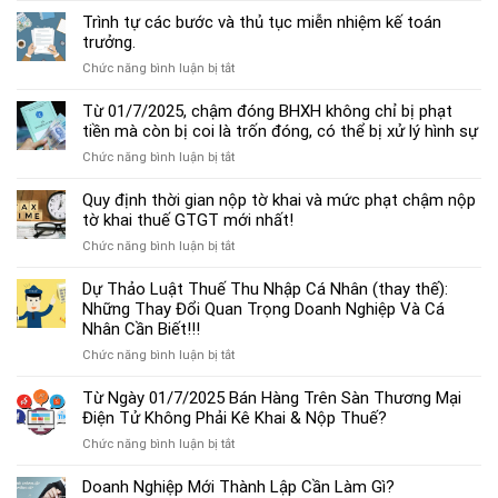
dẫn
Trình tự các bước và thủ tục miễn nhiệm kế toán
chế
trưởng.
độ
ở
Chức năng bình luận bị tắt
kế
Trình
toán
tự
Từ 01/7/2025, chậm đóng BHXH không chỉ bị phạt
hộ
các
tiền mà còn bị coi là trốn đóng, có thể bị xử lý hình sự
kinh
bước
doanh
ở
Chức năng bình luận bị tắt
và
cá
Từ
thủ
thể
01/7/2025,
Quy định thời gian nộp tờ khai và mức phạt chậm nộp
tục
mới
chậm
tờ khai thuế GTGT mới nhất!
miễn
nhất
đóng
nhiệm
2025
ở
Chức năng bình luận bị tắt
BHXH
kế
Quy
không
toán
định
Dự Thảo Luật Thuế Thu Nhập Cá Nhân (thay thế):
chỉ
trưởng.
thời
Những Thay Đổi Quan Trọng Doanh Nghiệp Và Cá
bị
gian
Nhân Cần Biết!!!
phạt
nộp
tiền
ở
Chức năng bình luận bị tắt
tờ
mà
Dự
khai
còn
Thảo
Từ Ngày 01/7/2025 Bán Hàng Trên Sàn Thương Mại
và
bị
Luật
Điện Tử Không Phải Kê Khai & Nộp Thuế?
mức
coi
Thuế
phạt
là
ở
Chức năng bình luận bị tắt
Thu
chậm
trốn
Từ
Nhập
nộp
đóng,
Ngày
Doanh Nghiệp Mới Thành Lập Cần Làm Gì?
Cá
tờ
có