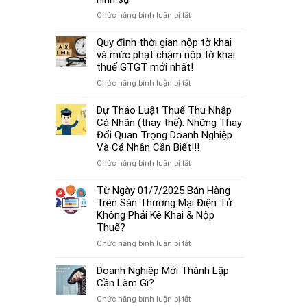
cá
thủ
thể
ở
Chức năng bình luận bị tắt
tục
mới
Từ
miễn
nhất
01/7/2025,
Quy định thời gian nộp tờ khai
nhiệm
2025
chậm
và mức phạt chậm nộp tờ khai
kế
đóng
thuế GTGT mới nhất!
toán
BHXH
trưởng.
ở
Chức năng bình luận bị tắt
không
Quy
chỉ
định
Dự Thảo Luật Thuế Thu Nhập
bị
thời
Cá Nhân (thay thế): Những Thay
phạt
gian
Đổi Quan Trọng Doanh Nghiệp
tiền
nộp
Và Cá Nhân Cần Biết!!!
mà
tờ
còn
ở
Chức năng bình luận bị tắt
khai
bị
Dự
và
coi
Thảo
Từ Ngày 01/7/2025 Bán Hàng
mức
là
Luật
Trên Sàn Thương Mại Điện Tử
phạt
trốn
Thuế
Không Phải Kê Khai & Nộp
chậm
đóng,
Thu
Thuế?
nộp
có
Nhập
tờ
ở
Chức năng bình luận bị tắt
thể
Cá
khai
Từ
bị
Nhân
thuế
Ngày
Doanh Nghiệp Mới Thành Lập
xử
(thay
GTGT
01/7/2025
Cần Làm Gì?
lý
thế):
mới
Bán
hình
Những
ở
Chức năng bình luận bị tắt
nhất!
Hàng