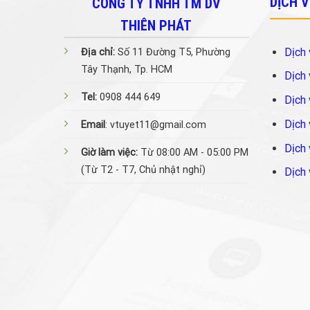
DỊCH 
CÔNG TY TNHH TM DV
THIÊN PHÁT
Dịch 
Địa chỉ:
Số 11 Đường T5, Phường
Tây Thạnh, Tp. HCM
Dịch 
Tel:
0908 444 649
Dịch 
Dịch 
Email
: vtuyet11@gmail.com
Dịch 
Giờ làm việc:
Từ 08:00 AM - 05:00 PM
(Từ T2 - T7, Chủ nhật nghỉ)
Dịch 