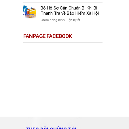
sự
Thay
Doanh
Trên
Đổi
Nghiệp
Bộ Hồ Sơ Cần Chuẩn Bị Khi Bị
Sàn
Quan
Mới
Thanh Tra về Bảo Hiểm Xã Hội.
Thương
Trọng
Thành
Mại
ở
Chức năng bình luận bị tắt
Doanh
Lập
Điện
Bộ
Nghiệp
Cần
Tử
Hồ
Và
Làm
FANPAGE FACEBOOK
Không
Sơ
Cá
Gì?
Phải
Cần
Nhân
Kê
Chuẩn
Cần
Khai
Bị
Biết!!!
&
Khi
Nộp
Bị
Thuế?
Thanh
Tra
về
Bảo
Hiểm
Xã
Hội.