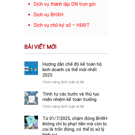
Dịch vụ thành lập DN trọn gói
Dịch vụ BHXH
Dịch vụ chữ ký số – HĐĐT
BÀI VIẾT MỚI
Hướng dẫn chế độ kế toán hộ
kinh doanh cá thể mới nhất
2025
ở
Chức năng bình luận bị tắt
Hướng
dẫn
Trình tự các bước và thủ tục
chế
miễn nhiệm kế toán trưởng.
độ
ở
Chức năng bình luận bị tắt
kế
Trình
toán
tự
Từ 01/7/2025, chậm đóng BHXH
hộ
các
không chỉ bị phạt tiền mà còn bị
kinh
bước
coi là trốn đóng, có thể bị xử lý
doanh
và
hình sự