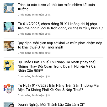
dẫn
Trình tự các bước và thủ tục miễn nhiệm kế toán
chế
trưởng.
độ
ở
Chức năng bình luận bị tắt
kế
Trình
toán
tự
Từ 01/7/2025, chậm đóng BHXH không chỉ bị phạt
hộ
các
tiền mà còn bị coi là trốn đóng, có thể bị xử lý hình sự
kinh
bước
doanh
ở
Chức năng bình luận bị tắt
và
cá
Từ
thủ
thể
01/7/2025,
Quy định thời gian nộp tờ khai và mức phạt chậm nộp
tục
mới
chậm
tờ khai thuế GTGT mới nhất!
miễn
nhất
đóng
nhiệm
2025
ở
Chức năng bình luận bị tắt
BHXH
kế
Quy
không
toán
định
Dự Thảo Luật Thuế Thu Nhập Cá Nhân (thay thế):
chỉ
trưởng.
thời
Những Thay Đổi Quan Trọng Doanh Nghiệp Và Cá
bị
gian
Nhân Cần Biết!!!
phạt
nộp
tiền
ở
Chức năng bình luận bị tắt
tờ
mà
Dự
khai
còn
Thảo
Từ Ngày 01/7/2025 Bán Hàng Trên Sàn Thương Mại
và
bị
Luật
Điện Tử Không Phải Kê Khai & Nộp Thuế?
mức
coi
Thuế
phạt
là
ở
Chức năng bình luận bị tắt
Thu
chậm
trốn
Từ
Nhập
nộp
đóng,
Ngày
Doanh Nghiệp Mới Thành Lập Cần Làm Gì?
Cá
tờ
có