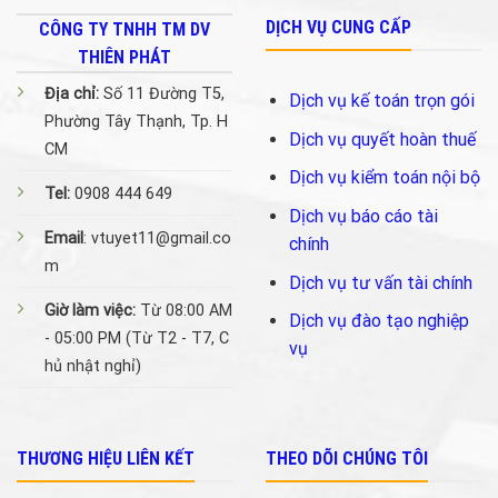
DỊCH VỤ CUNG CẤP
CÔNG TY TNHH TM DV
THIÊN PHÁT
Địa chỉ:
Số 11 Đường T5,
Dịch vụ kế toán trọn gói
Phường Tây Thạnh, Tp. H
Dịch vụ quyết hoàn thuế
CM
Dịch vụ kiểm toán nội bộ
Tel:
0908 444 649
Dịch vụ báo cáo tài
Email
: vtuyet11@gmail.co
chính
m
Dịch vụ tư vấn tài chính
Giờ làm việc:
Từ 08:00 AM
Dịch vụ đào tạo nghiệp
- 05:00 PM (Từ T2 - T7, C
vụ
hủ nhật nghỉ)
THƯƠNG HIỆU LIÊN KẾT
THEO DÕI CHÚNG TÔI