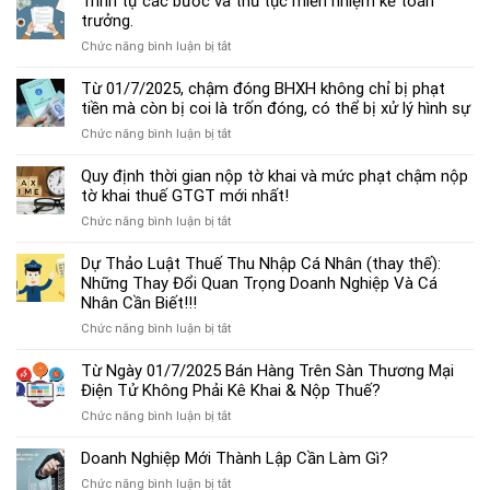
Trình tự các bước và thủ tục miễn nhiệm kế toán
chế
trưởng.
độ
ở
Chức năng bình luận bị tắt
kế
Trình
toán
tự
Từ 01/7/2025, chậm đóng BHXH không chỉ bị phạt
hộ
các
tiền mà còn bị coi là trốn đóng, có thể bị xử lý hình sự
kinh
bước
doanh
ở
Chức năng bình luận bị tắt
và
cá
Từ
thủ
thể
01/7/2025,
Quy định thời gian nộp tờ khai và mức phạt chậm nộp
tục
mới
chậm
tờ khai thuế GTGT mới nhất!
miễn
nhất
đóng
nhiệm
2025
ở
Chức năng bình luận bị tắt
BHXH
kế
Quy
không
toán
định
Dự Thảo Luật Thuế Thu Nhập Cá Nhân (thay thế):
chỉ
trưởng.
thời
Những Thay Đổi Quan Trọng Doanh Nghiệp Và Cá
bị
gian
Nhân Cần Biết!!!
phạt
nộp
tiền
ở
Chức năng bình luận bị tắt
tờ
mà
Dự
khai
còn
Thảo
Từ Ngày 01/7/2025 Bán Hàng Trên Sàn Thương Mại
và
bị
Luật
Điện Tử Không Phải Kê Khai & Nộp Thuế?
mức
coi
Thuế
phạt
là
ở
Chức năng bình luận bị tắt
Thu
chậm
trốn
Từ
Nhập
nộp
đóng,
Ngày
Doanh Nghiệp Mới Thành Lập Cần Làm Gì?
Cá
tờ
có
01/7/2025
Nhân
khai
ở
Chức năng bình luận bị tắt
thể
Bán