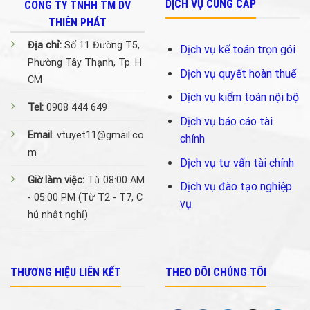
DỊCH VỤ CUNG CẤP
CÔNG TY TNHH TM DV
THIÊN PHÁT
Địa chỉ:
Số 11 Đường T5,
Dịch vụ kế toán trọn gói
Phường Tây Thạnh, Tp. H
Dịch vụ quyết hoàn thuế
CM
Dịch vụ kiểm toán nội bộ
Tel:
0908 444 649
Dịch vụ báo cáo tài
Email
: vtuyet11@gmail.co
chính
m
Dịch vụ tư vấn tài chính
Giờ làm việc:
Từ 08:00 AM
Dịch vụ đào tạo nghiệp
- 05:00 PM (Từ T2 - T7, C
vụ
hủ nhật nghỉ)
THƯƠNG HIỆU LIÊN KẾT
THEO DÕI CHÚNG TÔI