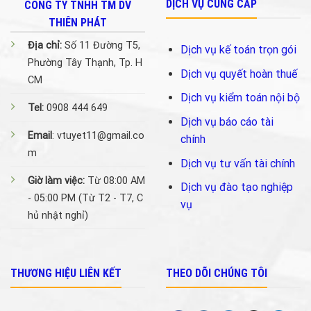
DỊCH VỤ CUNG CẤP
CÔNG TY TNHH TM DV
THIÊN PHÁT
Địa chỉ:
Số 11 Đường T5,
Dịch vụ kế toán trọn gói
Phường Tây Thạnh, Tp. H
Dịch vụ quyết hoàn thuế
CM
Dịch vụ kiểm toán nội bộ
Tel:
0908 444 649
Dịch vụ báo cáo tài
Email
: vtuyet11@gmail.co
chính
m
Dịch vụ tư vấn tài chính
Giờ làm việc:
Từ 08:00 AM
Dịch vụ đào tạo nghiệp
- 05:00 PM (Từ T2 - T7, C
vụ
hủ nhật nghỉ)
THƯƠNG HIỆU LIÊN KẾT
THEO DÕI CHÚNG TÔI