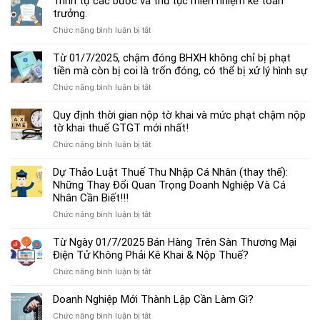
Trình tự các bước và thủ tục miễn nhiệm kế toán
chế
trưởng.
độ
ở
Chức năng bình luận bị tắt
kế
Trình
toán
tự
Từ 01/7/2025, chậm đóng BHXH không chỉ bị phạt
hộ
các
tiền mà còn bị coi là trốn đóng, có thể bị xử lý hình sự
kinh
bước
doanh
ở
Chức năng bình luận bị tắt
và
cá
Từ
thủ
thể
01/7/2025,
Quy định thời gian nộp tờ khai và mức phạt chậm nộp
tục
mới
chậm
tờ khai thuế GTGT mới nhất!
miễn
nhất
đóng
nhiệm
2025
ở
Chức năng bình luận bị tắt
BHXH
kế
Quy
không
toán
định
Dự Thảo Luật Thuế Thu Nhập Cá Nhân (thay thế):
chỉ
trưởng.
thời
Những Thay Đổi Quan Trọng Doanh Nghiệp Và Cá
bị
gian
Nhân Cần Biết!!!
phạt
nộp
tiền
ở
Chức năng bình luận bị tắt
tờ
mà
Dự
khai
còn
Thảo
Từ Ngày 01/7/2025 Bán Hàng Trên Sàn Thương Mại
và
bị
Luật
Điện Tử Không Phải Kê Khai & Nộp Thuế?
mức
coi
Thuế
phạt
là
ở
Chức năng bình luận bị tắt
Thu
chậm
trốn
Từ
Nhập
nộp
đóng,
Ngày
Doanh Nghiệp Mới Thành Lập Cần Làm Gì?
Cá
tờ
có
01/7/2025
Nhân
khai
ở
Chức năng bình luận bị tắt
thể
Bán