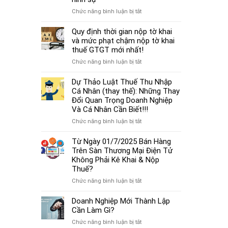
cá
thủ
thể
ở
Chức năng bình luận bị tắt
tục
mới
Từ
miễn
nhất
01/7/2025,
Quy định thời gian nộp tờ khai
nhiệm
2025
chậm
và mức phạt chậm nộp tờ khai
kế
đóng
thuế GTGT mới nhất!
toán
BHXH
trưởng.
ở
Chức năng bình luận bị tắt
không
Quy
chỉ
định
Dự Thảo Luật Thuế Thu Nhập
bị
thời
Cá Nhân (thay thế): Những Thay
phạt
gian
Đổi Quan Trọng Doanh Nghiệp
tiền
nộp
Và Cá Nhân Cần Biết!!!
mà
tờ
còn
ở
Chức năng bình luận bị tắt
khai
bị
Dự
và
coi
Thảo
Từ Ngày 01/7/2025 Bán Hàng
mức
là
Luật
Trên Sàn Thương Mại Điện Tử
phạt
trốn
Thuế
Không Phải Kê Khai & Nộp
chậm
đóng,
Thu
Thuế?
nộp
có
Nhập
tờ
ở
Chức năng bình luận bị tắt
thể
Cá
khai
Từ
bị
Nhân
thuế
Ngày
Doanh Nghiệp Mới Thành Lập
xử
(thay
GTGT
01/7/2025
Cần Làm Gì?
lý
thế):
mới
Bán
hình
Những
ở
Chức năng bình luận bị tắt
nhất!
Hàng