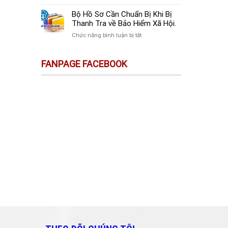
sự
Thay
Doanh
Trên
Đổi
Nghiệp
Bộ Hồ Sơ Cần Chuẩn Bị Khi Bị
Sàn
Quan
Mới
Thanh Tra về Bảo Hiểm Xã Hội.
Thương
Trọng
Thành
Mại
ở
Chức năng bình luận bị tắt
Doanh
Lập
Điện
Bộ
Nghiệp
Cần
Tử
Hồ
Và
Làm
FANPAGE FACEBOOK
Không
Sơ
Cá
Gì?
Phải
Cần
Nhân
Kê
Chuẩn
Cần
Khai
Bị
Biết!!!
&
Khi
Nộp
Bị
Thuế?
Thanh
Tra
về
Bảo
Hiểm
Xã
Hội.