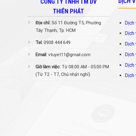
DỊCH 
CÔNG TY TNHH TM DV
THIÊN PHÁT
Dịch 
Địa chỉ:
Số 11 Đường T5, Phường
Tây Thạnh, Tp. HCM
Dịch 
Tel:
0908 444 649
Dịch 
Dịch 
Email
: vtuyet11@gmail.com
Dịch 
Giờ làm việc:
Từ 08:00 AM - 05:00 PM
(Từ T2 - T7, Chủ nhật nghỉ)
Dịch 