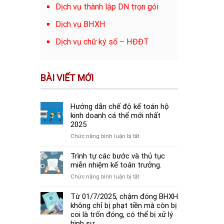
Dịch vụ thành lập DN trọn gói
Dịch vụ BHXH
Dịch vụ chữ ký số – HĐĐT
BÀI VIẾT MỚI
Hướng dẫn chế độ kế toán hộ
kinh doanh cá thể mới nhất
2025
ở
Chức năng bình luận bị tắt
Hướng
dẫn
Trình tự các bước và thủ tục
chế
miễn nhiệm kế toán trưởng.
độ
ở
Chức năng bình luận bị tắt
kế
Trình
toán
tự
Từ 01/7/2025, chậm đóng BHXH
hộ
các
không chỉ bị phạt tiền mà còn bị
kinh
bước
coi là trốn đóng, có thể bị xử lý
doanh
và
hình sự