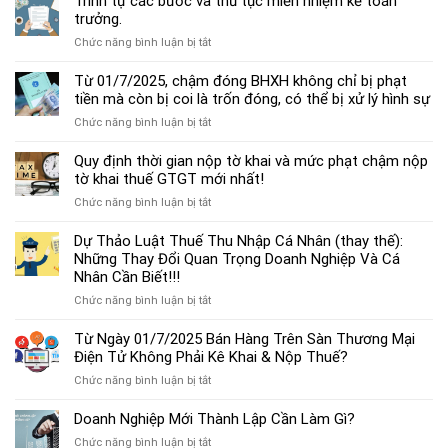
Trình tự các bước và thủ tục miễn nhiệm kế toán
chế
trưởng.
độ
ở
Chức năng bình luận bị tắt
kế
Trình
toán
tự
Từ 01/7/2025, chậm đóng BHXH không chỉ bị phạt
hộ
các
tiền mà còn bị coi là trốn đóng, có thể bị xử lý hình sự
kinh
bước
doanh
ở
Chức năng bình luận bị tắt
và
cá
Từ
thủ
thể
01/7/2025,
Quy định thời gian nộp tờ khai và mức phạt chậm nộp
tục
mới
chậm
tờ khai thuế GTGT mới nhất!
miễn
nhất
đóng
nhiệm
2025
ở
Chức năng bình luận bị tắt
BHXH
kế
Quy
không
toán
định
Dự Thảo Luật Thuế Thu Nhập Cá Nhân (thay thế):
chỉ
trưởng.
thời
Những Thay Đổi Quan Trọng Doanh Nghiệp Và Cá
bị
gian
Nhân Cần Biết!!!
phạt
nộp
tiền
ở
Chức năng bình luận bị tắt
tờ
mà
Dự
khai
còn
Thảo
Từ Ngày 01/7/2025 Bán Hàng Trên Sàn Thương Mại
và
bị
Luật
Điện Tử Không Phải Kê Khai & Nộp Thuế?
mức
coi
Thuế
phạt
là
ở
Chức năng bình luận bị tắt
Thu
chậm
trốn
Từ
Nhập
nộp
đóng,
Ngày
Doanh Nghiệp Mới Thành Lập Cần Làm Gì?
Cá
tờ
có
01/7/2025
Nhân
khai
ở
Chức năng bình luận bị tắt
thể
Bán