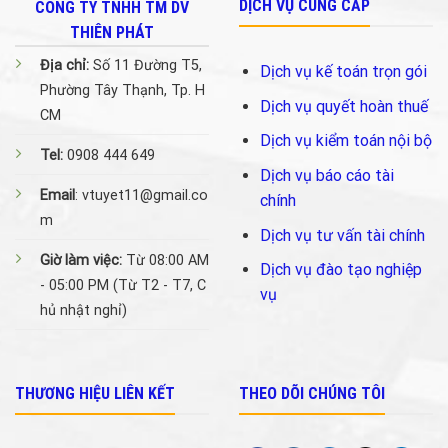
DỊCH VỤ CUNG CẤP
CÔNG TY TNHH TM DV
THIÊN PHÁT
Địa chỉ:
Số 11 Đường T5,
Dịch vụ kế toán trọn gói
Phường Tây Thạnh, Tp. H
Dịch vụ quyết hoàn thuế
CM
Dịch vụ kiểm toán nội bộ
Tel:
0908 444 649
Dịch vụ báo cáo tài
Email
: vtuyet11@gmail.co
chính
m
Dịch vụ tư vấn tài chính
Giờ làm việc:
Từ 08:00 AM
Dịch vụ đào tạo nghiệp
- 05:00 PM (Từ T2 - T7, C
vụ
hủ nhật nghỉ)
THƯƠNG HIỆU LIÊN KẾT
THEO DÕI CHÚNG TÔI