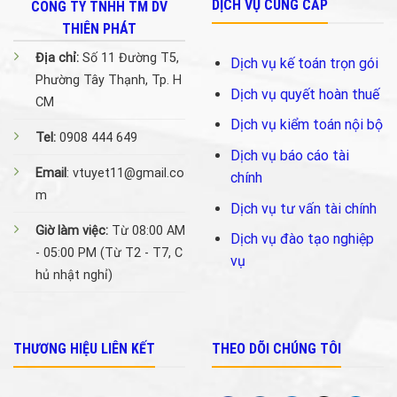
DỊCH VỤ CUNG CẤP
CÔNG TY TNHH TM DV
THIÊN PHÁT
Địa chỉ:
Số 11 Đường T5,
Dịch vụ kế toán trọn gói
Phường Tây Thạnh, Tp. H
Dịch vụ quyết hoàn thuế
CM
Dịch vụ kiểm toán nội bộ
Tel:
0908 444 649
Dịch vụ báo cáo tài
Email
: vtuyet11@gmail.co
chính
m
Dịch vụ tư vấn tài chính
Giờ làm việc:
Từ 08:00 AM
Dịch vụ đào tạo nghiệp
- 05:00 PM (Từ T2 - T7, C
vụ
hủ nhật nghỉ)
THƯƠNG HIỆU LIÊN KẾT
THEO DÕI CHÚNG TÔI