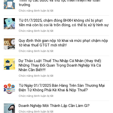
Trình tự các bước và thủ tục miễn nhiệm kế toán
chế
trưởng.
độ
ở
Chức năng bình luận bị tắt
kế
Trình
toán
tự
Từ 01/7/2025, chậm đóng BHXH không chỉ bị phạt
hộ
các
tiền mà còn bị coi là trốn đóng, có thể bị xử lý hình sự
kinh
bước
doanh
ở
Chức năng bình luận bị tắt
và
cá
Từ
thủ
thể
01/7/2025,
Quy định thời gian nộp tờ khai và mức phạt chậm nộp
tục
mới
chậm
tờ khai thuế GTGT mới nhất!
miễn
nhất
đóng
nhiệm
2025
ở
Chức năng bình luận bị tắt
BHXH
kế
Quy
không
toán
định
Dự Thảo Luật Thuế Thu Nhập Cá Nhân (thay thế):
chỉ
trưởng.
thời
Những Thay Đổi Quan Trọng Doanh Nghiệp Và Cá
bị
gian
Nhân Cần Biết!!!
phạt
nộp
tiền
ở
Chức năng bình luận bị tắt
tờ
mà
Dự
khai
còn
Thảo
Từ Ngày 01/7/2025 Bán Hàng Trên Sàn Thương Mại
và
bị
Luật
Điện Tử Không Phải Kê Khai & Nộp Thuế?
mức
coi
Thuế
phạt
là
ở
Chức năng bình luận bị tắt
Thu
chậm
trốn
Từ
Nhập
nộp
đóng,
Ngày
Doanh Nghiệp Mới Thành Lập Cần Làm Gì?
Cá
tờ
có
01/7/2025
Nhân
khai
ở
Chức năng bình luận bị tắt
thể
Bán