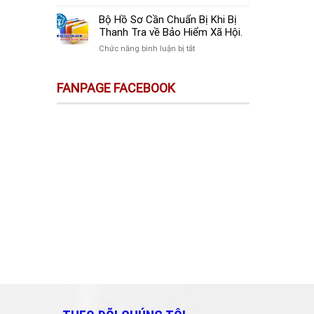
sự
Thay
Doanh
Trên
Đổi
Nghiệp
Bộ Hồ Sơ Cần Chuẩn Bị Khi Bị
Sàn
Quan
Mới
Thanh Tra về Bảo Hiểm Xã Hội.
Thương
Trọng
Thành
Mại
ở
Chức năng bình luận bị tắt
Doanh
Lập
Điện
Bộ
Nghiệp
Cần
Tử
Hồ
Và
Làm
FANPAGE FACEBOOK
Không
Sơ
Cá
Gì?
Phải
Cần
Nhân
Kê
Chuẩn
Cần
Khai
Bị
Biết!!!
&
Khi
Nộp
Bị
Thuế?
Thanh
Tra
về
Bảo
Hiểm
Xã
Hội.