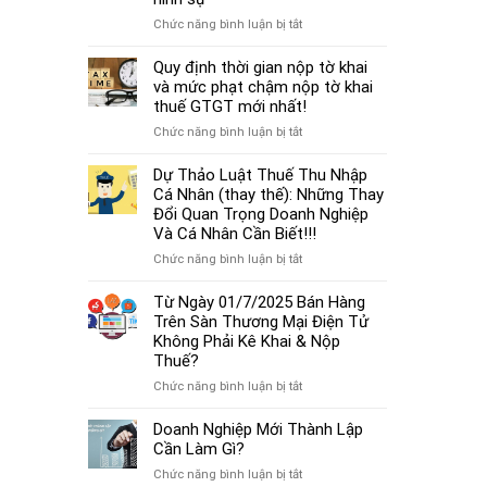
cá
thủ
thể
ở
Chức năng bình luận bị tắt
tục
mới
Từ
miễn
nhất
01/7/2025,
Quy định thời gian nộp tờ khai
nhiệm
2025
chậm
và mức phạt chậm nộp tờ khai
kế
đóng
thuế GTGT mới nhất!
toán
BHXH
trưởng.
ở
Chức năng bình luận bị tắt
không
Quy
chỉ
định
Dự Thảo Luật Thuế Thu Nhập
bị
thời
Cá Nhân (thay thế): Những Thay
phạt
gian
Đổi Quan Trọng Doanh Nghiệp
tiền
nộp
Và Cá Nhân Cần Biết!!!
mà
tờ
còn
ở
Chức năng bình luận bị tắt
khai
bị
Dự
và
coi
Thảo
Từ Ngày 01/7/2025 Bán Hàng
mức
là
Luật
Trên Sàn Thương Mại Điện Tử
phạt
trốn
Thuế
Không Phải Kê Khai & Nộp
chậm
đóng,
Thu
Thuế?
nộp
có
Nhập
tờ
ở
Chức năng bình luận bị tắt
thể
Cá
khai
Từ
bị
Nhân
thuế
Ngày
Doanh Nghiệp Mới Thành Lập
xử
(thay
GTGT
01/7/2025
Cần Làm Gì?
lý
thế):
mới
Bán
hình
Những
ở
Chức năng bình luận bị tắt
nhất!
Hàng