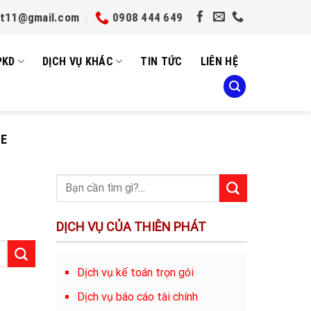
et11@gmail.com
0908 444 649
PKD
DỊCH VỤ KHÁC
TIN TỨC
LIÊN HỆ
NE
DỊCH VỤ CỦA THIÊN PHÁT
Dịch vụ kế toán trọn gói
Dịch vụ báo cáo tài chính