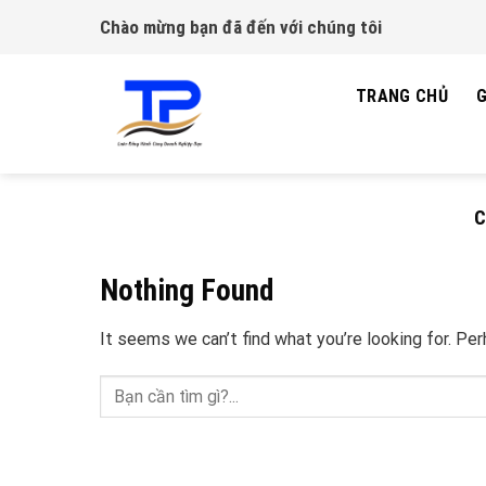
Skip
Chào mừng bạn đã đến với chúng tôi
to
content
TRANG CHỦ
G
C
Nothing Found
It seems we can’t find what you’re looking for. Pe