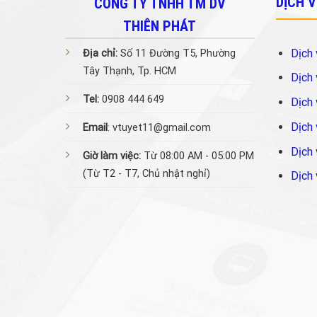
DỊCH 
CÔNG TY TNHH TM DV
THIÊN PHÁT
Dịch 
Địa chỉ:
Số 11 Đường T5, Phường
Tây Thạnh, Tp. HCM
Dịch 
Tel:
0908 444 649
Dịch 
Dịch 
Email
: vtuyet11@gmail.com
Dịch 
Giờ làm việc:
Từ 08:00 AM - 05:00 PM
(Từ T2 - T7, Chủ nhật nghỉ)
Dịch 