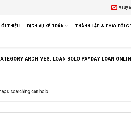
vtuy
IỚI THIỆU
DỊCH VỤ KẾ TOÁN
THÀNH LẬP & THAY ĐỔI G
ATEGORY ARCHIVES:
LOAN SOLO PAYDAY LOAN ONLI
rhaps searching can help.