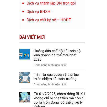
Dịch vụ thành lập DN trọn gói
Dịch vụ BHXH
Dịch vụ chữ ký số – HĐĐT
BÀI VIẾT MỚI
Hướng dẫn chế độ kế toán hộ
kinh doanh cá thể mới nhất
2025
ở
Chức năng bình luận bị tắt
Hướng
dẫn
Trình tự các bước và thủ tục
chế
miễn nhiệm kế toán trưởng.
độ
ở
Chức năng bình luận bị tắt
kế
Trình
toán
tự
Từ 01/7/2025, chậm đóng BHXH
hộ
các
không chỉ bị phạt tiền mà còn bị
kinh
bước
coi là trốn đóng, có thể bị xử lý
doanh
và
hình sự