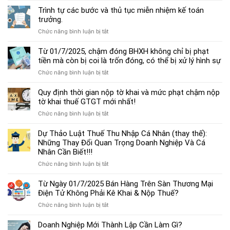
dẫn
Trình tự các bước và thủ tục miễn nhiệm kế toán
chế
trưởng.
độ
ở
Chức năng bình luận bị tắt
kế
Trình
toán
tự
Từ 01/7/2025, chậm đóng BHXH không chỉ bị phạt
hộ
các
tiền mà còn bị coi là trốn đóng, có thể bị xử lý hình sự
kinh
bước
doanh
ở
Chức năng bình luận bị tắt
và
cá
Từ
thủ
thể
01/7/2025,
Quy định thời gian nộp tờ khai và mức phạt chậm nộp
tục
mới
chậm
tờ khai thuế GTGT mới nhất!
miễn
nhất
đóng
nhiệm
2025
ở
Chức năng bình luận bị tắt
BHXH
kế
Quy
không
toán
định
Dự Thảo Luật Thuế Thu Nhập Cá Nhân (thay thế):
chỉ
trưởng.
thời
Những Thay Đổi Quan Trọng Doanh Nghiệp Và Cá
bị
gian
Nhân Cần Biết!!!
phạt
nộp
tiền
ở
Chức năng bình luận bị tắt
tờ
mà
Dự
khai
còn
Thảo
Từ Ngày 01/7/2025 Bán Hàng Trên Sàn Thương Mại
và
bị
Luật
Điện Tử Không Phải Kê Khai & Nộp Thuế?
mức
coi
Thuế
phạt
là
ở
Chức năng bình luận bị tắt
Thu
chậm
trốn
Từ
Nhập
nộp
đóng,
Ngày
Doanh Nghiệp Mới Thành Lập Cần Làm Gì?
Cá
tờ
có