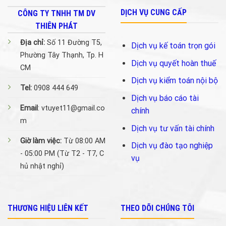
DỊCH VỤ CUNG CẤP
CÔNG TY TNHH TM DV
THIÊN PHÁT
Địa chỉ:
Số 11 Đường T5,
Dịch vụ kế toán trọn gói
Phường Tây Thạnh, Tp. H
Dịch vụ quyết hoàn thuế
CM
Dịch vụ kiểm toán nội bộ
Tel:
0908 444 649
Dịch vụ báo cáo tài
Email
: vtuyet11@gmail.co
chính
m
Dịch vụ tư vấn tài chính
Giờ làm việc:
Từ 08:00 AM
Dịch vụ đào tạo nghiệp
- 05:00 PM (Từ T2 - T7, C
vụ
hủ nhật nghỉ)
THƯƠNG HIỆU LIÊN KẾT
THEO DÕI CHÚNG TÔI