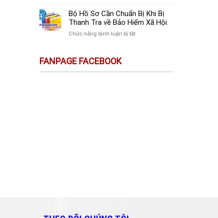
sự
Thay
Doanh
Trên
Đổi
Nghiệp
Bộ Hồ Sơ Cần Chuẩn Bị Khi Bị
Sàn
Quan
Mới
Thanh Tra về Bảo Hiểm Xã Hội.
Thương
Trọng
Thành
Mại
ở
Chức năng bình luận bị tắt
Doanh
Lập
Điện
Bộ
Nghiệp
Cần
Tử
Hồ
Và
Làm
FANPAGE FACEBOOK
Không
Sơ
Cá
Gì?
Phải
Cần
Nhân
Kê
Chuẩn
Cần
Khai
Bị
Biết!!!
&
Khi
Nộp
Bị
Thuế?
Thanh
Tra
về
Bảo
Hiểm
Xã
Hội.