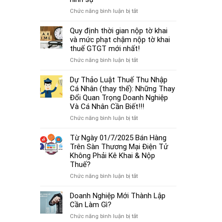
cá
thủ
thể
ở
Chức năng bình luận bị tắt
tục
mới
Từ
miễn
nhất
01/7/2025,
Quy định thời gian nộp tờ khai
nhiệm
2025
chậm
và mức phạt chậm nộp tờ khai
kế
đóng
thuế GTGT mới nhất!
toán
BHXH
trưởng.
ở
Chức năng bình luận bị tắt
không
Quy
chỉ
định
Dự Thảo Luật Thuế Thu Nhập
bị
thời
Cá Nhân (thay thế): Những Thay
phạt
gian
Đổi Quan Trọng Doanh Nghiệp
tiền
nộp
Và Cá Nhân Cần Biết!!!
mà
tờ
còn
ở
Chức năng bình luận bị tắt
khai
bị
Dự
và
coi
Thảo
Từ Ngày 01/7/2025 Bán Hàng
mức
là
Luật
Trên Sàn Thương Mại Điện Tử
phạt
trốn
Thuế
Không Phải Kê Khai & Nộp
chậm
đóng,
Thu
Thuế?
nộp
có
Nhập
tờ
ở
Chức năng bình luận bị tắt
thể
Cá
khai
Từ
bị
Nhân
thuế
Ngày
Doanh Nghiệp Mới Thành Lập
xử
(thay
GTGT
01/7/2025
Cần Làm Gì?
lý
thế):
mới
Bán
hình
Những
ở
Chức năng bình luận bị tắt
nhất!
Hàng