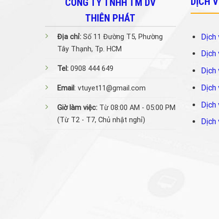
DỊCH 
CÔNG TY TNHH TM DV
THIÊN PHÁT
Dịch 
Địa chỉ:
Số 11 Đường T5, Phường
Tây Thạnh, Tp. HCM
Dịch 
Tel:
0908 444 649
Dịch 
Dịch 
Email
: vtuyet11@gmail.com
Dịch 
Giờ làm việc:
Từ 08:00 AM - 05:00 PM
(Từ T2 - T7, Chủ nhật nghỉ)
Dịch 