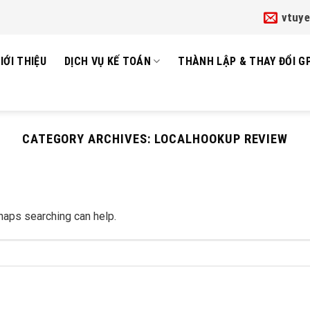
vtuy
IỚI THIỆU
DỊCH VỤ KẾ TOÁN
THÀNH LẬP & THAY ĐỔI G
CATEGORY ARCHIVES:
LOCALHOOKUP REVIEW
rhaps searching can help.