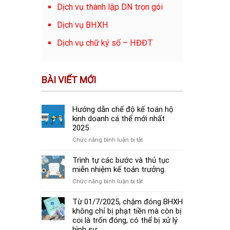
Dịch vụ thành lập DN trọn gói
Dịch vụ BHXH
Dịch vụ chữ ký số – HĐĐT
BÀI VIẾT MỚI
Hướng dẫn chế độ kế toán hộ
kinh doanh cá thể mới nhất
2025
ở
Chức năng bình luận bị tắt
Hướng
dẫn
Trình tự các bước và thủ tục
chế
miễn nhiệm kế toán trưởng.
độ
ở
Chức năng bình luận bị tắt
kế
Trình
toán
tự
Từ 01/7/2025, chậm đóng BHXH
hộ
các
không chỉ bị phạt tiền mà còn bị
kinh
bước
coi là trốn đóng, có thể bị xử lý
doanh
và
hình sự