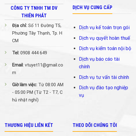
DỊCH VỤ CUNG CẤP
CÔNG TY TNHH TM DV
THIÊN PHÁT
Địa chỉ:
Số 11 Đường T5,
Dịch vụ kế toán trọn gói
Phường Tây Thạnh, Tp. H
Dịch vụ quyết hoàn thuế
CM
Dịch vụ kiểm toán nội bộ
Tel:
0908 444 649
Dịch vụ báo cáo tài
Email
: vtuyet11@gmail.co
chính
m
Dịch vụ tư vấn tài chính
Giờ làm việc:
Từ 08:00 AM
Dịch vụ đào tạo nghiệp
- 05:00 PM (Từ T2 - T7, C
vụ
hủ nhật nghỉ)
THƯƠNG HIỆU LIÊN KẾT
THEO DÕI CHÚNG TÔI