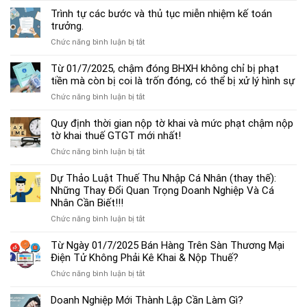
dẫn
Trình tự các bước và thủ tục miễn nhiệm kế toán
chế
trưởng.
độ
ở
Chức năng bình luận bị tắt
kế
Trình
toán
tự
Từ 01/7/2025, chậm đóng BHXH không chỉ bị phạt
hộ
các
tiền mà còn bị coi là trốn đóng, có thể bị xử lý hình sự
kinh
bước
doanh
ở
Chức năng bình luận bị tắt
và
cá
Từ
thủ
thể
01/7/2025,
Quy định thời gian nộp tờ khai và mức phạt chậm nộp
tục
mới
chậm
tờ khai thuế GTGT mới nhất!
miễn
nhất
đóng
nhiệm
2025
ở
Chức năng bình luận bị tắt
BHXH
kế
Quy
không
toán
định
Dự Thảo Luật Thuế Thu Nhập Cá Nhân (thay thế):
chỉ
trưởng.
thời
Những Thay Đổi Quan Trọng Doanh Nghiệp Và Cá
bị
gian
Nhân Cần Biết!!!
phạt
nộp
tiền
ở
Chức năng bình luận bị tắt
tờ
mà
Dự
khai
còn
Thảo
Từ Ngày 01/7/2025 Bán Hàng Trên Sàn Thương Mại
và
bị
Luật
Điện Tử Không Phải Kê Khai & Nộp Thuế?
mức
coi
Thuế
phạt
là
ở
Chức năng bình luận bị tắt
Thu
chậm
trốn
Từ
Nhập
nộp
đóng,
Ngày
Doanh Nghiệp Mới Thành Lập Cần Làm Gì?
Cá
tờ
có