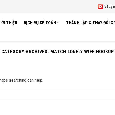
vtuy
IỚI THIỆU
DỊCH VỤ KẾ TOÁN
THÀNH LẬP & THAY ĐỔI G
CATEGORY ARCHIVES:
MATCH LONELY WIFE HOOKUP
rhaps searching can help.