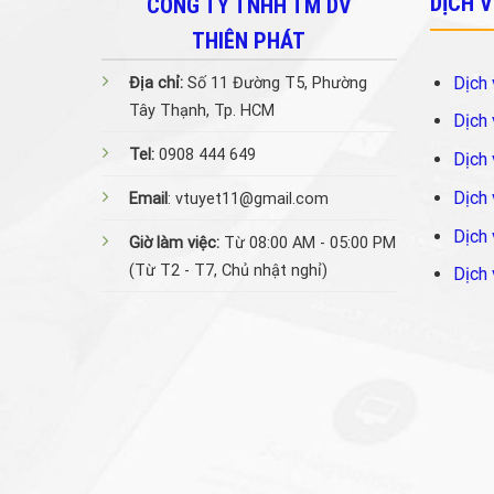
DỊCH 
CÔNG TY TNHH TM DV
THIÊN PHÁT
Dịch 
Địa chỉ:
Số 11 Đường T5, Phường
Tây Thạnh, Tp. HCM
Dịch 
Tel:
0908 444 649
Dịch 
Dịch 
Email
: vtuyet11@gmail.com
Dịch 
Giờ làm việc:
Từ 08:00 AM - 05:00 PM
(Từ T2 - T7, Chủ nhật nghỉ)
Dịch 