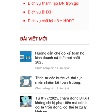
Dịch vụ thành lập DN trọn gói
Dịch vụ BHXH
Dịch vụ chữ ký số – HĐĐT
BÀI VIẾT MỚI
Hướng dẫn chế độ kế toán hộ
kinh doanh cá thể mới nhất
2025
ở
Chức năng bình luận bị tắt
Hướng
dẫn
Trình tự các bước và thủ tục
chế
miễn nhiệm kế toán trưởng.
độ
ở
Chức năng bình luận bị tắt
kế
Trình
toán
tự
Từ 01/7/2025, chậm đóng BHXH
hộ
các
không chỉ bị phạt tiền mà còn bị
kinh
bước
coi là trốn đóng, có thể bị xử lý
doanh
và
hình sự