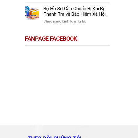
sự
Thay
Doanh
Trên
Đổi
Nghiệp
Bộ Hồ Sơ Cần Chuẩn Bị Khi Bị
Sàn
Quan
Mới
Thanh Tra về Bảo Hiểm Xã Hội.
Thương
Trọng
Thành
Mại
ở
Chức năng bình luận bị tắt
Doanh
Lập
Điện
Bộ
Nghiệp
Cần
Tử
Hồ
Và
Làm
FANPAGE FACEBOOK
Không
Sơ
Cá
Gì?
Phải
Cần
Nhân
Kê
Chuẩn
Cần
Khai
Bị
Biết!!!
&
Khi
Nộp
Bị
Thuế?
Thanh
Tra
về
Bảo
Hiểm
Xã
Hội.