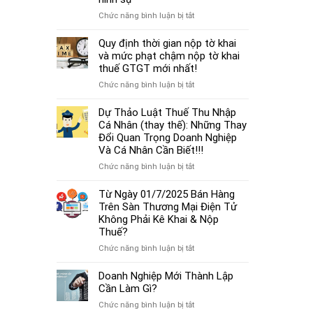
cá
thủ
thể
ở
Chức năng bình luận bị tắt
tục
mới
Từ
miễn
nhất
01/7/2025,
Quy định thời gian nộp tờ khai
nhiệm
2025
chậm
và mức phạt chậm nộp tờ khai
kế
đóng
thuế GTGT mới nhất!
toán
BHXH
trưởng.
ở
Chức năng bình luận bị tắt
không
Quy
chỉ
định
Dự Thảo Luật Thuế Thu Nhập
bị
thời
Cá Nhân (thay thế): Những Thay
phạt
gian
Đổi Quan Trọng Doanh Nghiệp
tiền
nộp
Và Cá Nhân Cần Biết!!!
mà
tờ
còn
ở
Chức năng bình luận bị tắt
khai
bị
Dự
và
coi
Thảo
Từ Ngày 01/7/2025 Bán Hàng
mức
là
Luật
Trên Sàn Thương Mại Điện Tử
phạt
trốn
Thuế
Không Phải Kê Khai & Nộp
chậm
đóng,
Thu
Thuế?
nộp
có
Nhập
tờ
ở
Chức năng bình luận bị tắt
thể
Cá
khai
Từ
bị
Nhân
thuế
Ngày
Doanh Nghiệp Mới Thành Lập
xử
(thay
GTGT
01/7/2025
Cần Làm Gì?
lý
thế):
mới
Bán
hình
Những
ở
Chức năng bình luận bị tắt
nhất!
Hàng