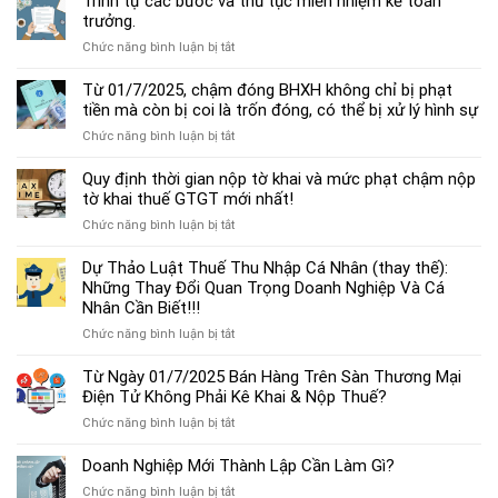
Trình tự các bước và thủ tục miễn nhiệm kế toán
chế
trưởng.
độ
ở
Chức năng bình luận bị tắt
kế
Trình
toán
tự
Từ 01/7/2025, chậm đóng BHXH không chỉ bị phạt
hộ
các
tiền mà còn bị coi là trốn đóng, có thể bị xử lý hình sự
kinh
bước
doanh
ở
Chức năng bình luận bị tắt
và
cá
Từ
thủ
thể
01/7/2025,
Quy định thời gian nộp tờ khai và mức phạt chậm nộp
tục
mới
chậm
tờ khai thuế GTGT mới nhất!
miễn
nhất
đóng
nhiệm
2025
ở
Chức năng bình luận bị tắt
BHXH
kế
Quy
không
toán
định
Dự Thảo Luật Thuế Thu Nhập Cá Nhân (thay thế):
chỉ
trưởng.
thời
Những Thay Đổi Quan Trọng Doanh Nghiệp Và Cá
bị
gian
Nhân Cần Biết!!!
phạt
nộp
tiền
ở
Chức năng bình luận bị tắt
tờ
mà
Dự
khai
còn
Thảo
Từ Ngày 01/7/2025 Bán Hàng Trên Sàn Thương Mại
và
bị
Luật
Điện Tử Không Phải Kê Khai & Nộp Thuế?
mức
coi
Thuế
phạt
là
ở
Chức năng bình luận bị tắt
Thu
chậm
trốn
Từ
Nhập
nộp
đóng,
Ngày
Doanh Nghiệp Mới Thành Lập Cần Làm Gì?
Cá
tờ
có
01/7/2025
Nhân
khai
ở
Chức năng bình luận bị tắt
thể
Bán