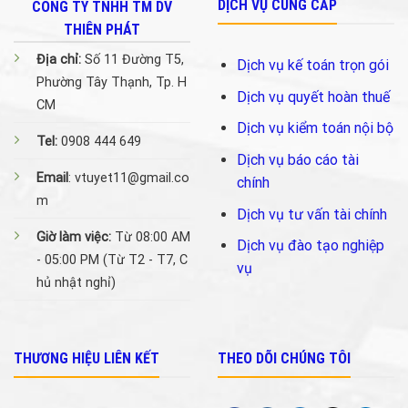
DỊCH VỤ CUNG CẤP
CÔNG TY TNHH TM DV
THIÊN PHÁT
Địa chỉ:
Số 11 Đường T5,
Dịch vụ kế toán trọn gói
Phường Tây Thạnh, Tp. H
Dịch vụ quyết hoàn thuế
CM
Dịch vụ kiểm toán nội bộ
Tel:
0908 444 649
Dịch vụ báo cáo tài
Email
: vtuyet11@gmail.co
chính
m
Dịch vụ tư vấn tài chính
Giờ làm việc:
Từ 08:00 AM
Dịch vụ đào tạo nghiệp
- 05:00 PM (Từ T2 - T7, C
vụ
hủ nhật nghỉ)
THƯƠNG HIỆU LIÊN KẾT
THEO DÕI CHÚNG TÔI