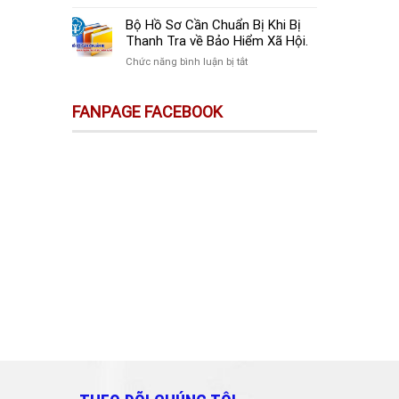
sự
Thay
Doanh
Trên
Đổi
Nghiệp
Bộ Hồ Sơ Cần Chuẩn Bị Khi Bị
Sàn
Quan
Mới
Thanh Tra về Bảo Hiểm Xã Hội.
Thương
Trọng
Thành
Mại
ở
Chức năng bình luận bị tắt
Doanh
Lập
Điện
Bộ
Nghiệp
Cần
Tử
Hồ
Và
Làm
FANPAGE FACEBOOK
Không
Sơ
Cá
Gì?
Phải
Cần
Nhân
Kê
Chuẩn
Cần
Khai
Bị
Biết!!!
&
Khi
Nộp
Bị
Thuế?
Thanh
Tra
về
Bảo
Hiểm
Xã
Hội.