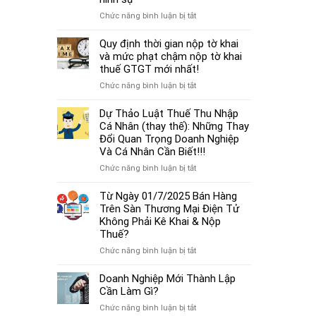
cá
thủ
thể
ở
Chức năng bình luận bị tắt
tục
mới
Từ
miễn
nhất
01/7/2025,
Quy định thời gian nộp tờ khai
nhiệm
2025
chậm
và mức phạt chậm nộp tờ khai
kế
đóng
thuế GTGT mới nhất!
toán
BHXH
trưởng.
ở
Chức năng bình luận bị tắt
không
Quy
chỉ
định
Dự Thảo Luật Thuế Thu Nhập
bị
thời
Cá Nhân (thay thế): Những Thay
phạt
gian
Đổi Quan Trọng Doanh Nghiệp
tiền
nộp
Và Cá Nhân Cần Biết!!!
mà
tờ
còn
ở
Chức năng bình luận bị tắt
khai
bị
Dự
và
coi
Thảo
Từ Ngày 01/7/2025 Bán Hàng
mức
là
Luật
Trên Sàn Thương Mại Điện Tử
phạt
trốn
Thuế
Không Phải Kê Khai & Nộp
chậm
đóng,
Thu
Thuế?
nộp
có
Nhập
tờ
ở
Chức năng bình luận bị tắt
thể
Cá
khai
Từ
bị
Nhân
thuế
Ngày
Doanh Nghiệp Mới Thành Lập
xử
(thay
GTGT
01/7/2025
Cần Làm Gì?
lý
thế):
mới
Bán
hình
Những
ở
Chức năng bình luận bị tắt
nhất!
Hàng