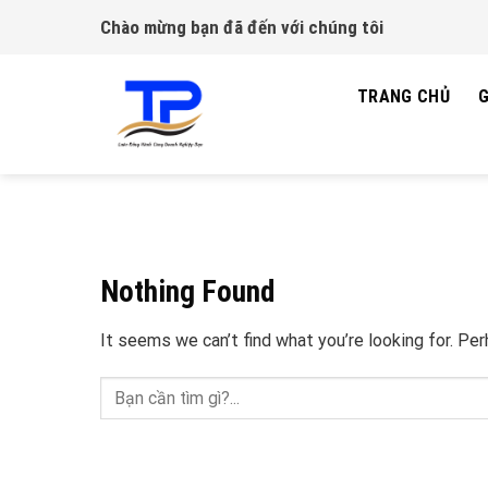
Skip
Chào mừng bạn đã đến với chúng tôi
to
content
TRANG CHỦ
G
Nothing Found
It seems we can’t find what you’re looking for. Pe