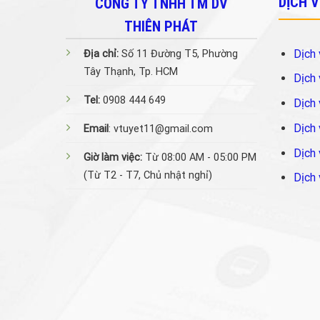
DỊCH 
CÔNG TY TNHH TM DV
THIÊN PHÁT
Dịch 
Địa chỉ:
Số 11 Đường T5, Phường
Tây Thạnh, Tp. HCM
Dịch 
Tel:
0908 444 649
Dịch 
Dịch 
Email
: vtuyet11@gmail.com
Dịch 
Giờ làm việc:
Từ 08:00 AM - 05:00 PM
(Từ T2 - T7, Chủ nhật nghỉ)
Dịch 