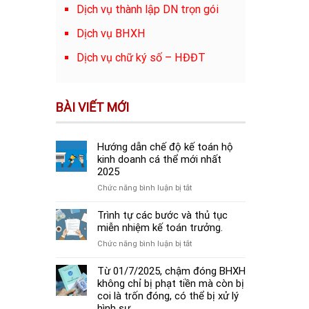
Dịch vụ thành lập DN trọn gói
Dịch vụ BHXH
Dịch vụ chữ ký số – HĐĐT
BÀI VIẾT MỚI
Hướng dẫn chế độ kế toán hộ
kinh doanh cá thể mới nhất
2025
ở
Chức năng bình luận bị tắt
Hướng
dẫn
Trình tự các bước và thủ tục
chế
miễn nhiệm kế toán trưởng.
độ
ở
Chức năng bình luận bị tắt
kế
Trình
toán
tự
Từ 01/7/2025, chậm đóng BHXH
hộ
các
không chỉ bị phạt tiền mà còn bị
kinh
bước
coi là trốn đóng, có thể bị xử lý
doanh
và
hình sự