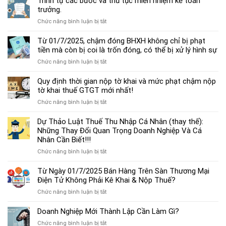
Trình tự các bước và thủ tục miễn nhiệm kế toán
chế
trưởng.
độ
ở
Chức năng bình luận bị tắt
kế
Trình
toán
tự
Từ 01/7/2025, chậm đóng BHXH không chỉ bị phạt
hộ
các
tiền mà còn bị coi là trốn đóng, có thể bị xử lý hình sự
kinh
bước
doanh
ở
Chức năng bình luận bị tắt
và
cá
Từ
thủ
thể
01/7/2025,
Quy định thời gian nộp tờ khai và mức phạt chậm nộp
tục
mới
chậm
tờ khai thuế GTGT mới nhất!
miễn
nhất
đóng
nhiệm
2025
ở
Chức năng bình luận bị tắt
BHXH
kế
Quy
không
toán
định
Dự Thảo Luật Thuế Thu Nhập Cá Nhân (thay thế):
chỉ
trưởng.
thời
Những Thay Đổi Quan Trọng Doanh Nghiệp Và Cá
bị
gian
Nhân Cần Biết!!!
phạt
nộp
tiền
ở
Chức năng bình luận bị tắt
tờ
mà
Dự
khai
còn
Thảo
Từ Ngày 01/7/2025 Bán Hàng Trên Sàn Thương Mại
và
bị
Luật
Điện Tử Không Phải Kê Khai & Nộp Thuế?
mức
coi
Thuế
phạt
là
ở
Chức năng bình luận bị tắt
Thu
chậm
trốn
Từ
Nhập
nộp
đóng,
Ngày
Doanh Nghiệp Mới Thành Lập Cần Làm Gì?
Cá
tờ
có
01/7/2025
Nhân
khai
ở
Chức năng bình luận bị tắt
thể
Bán