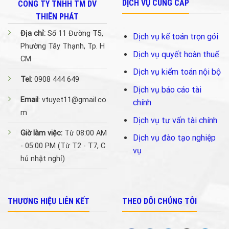
DỊCH VỤ CUNG CẤP
CÔNG TY TNHH TM DV
THIÊN PHÁT
Địa chỉ:
Số 11 Đường T5,
Dịch vụ kế toán trọn gói
Phường Tây Thạnh, Tp. H
Dịch vụ quyết hoàn thuế
CM
Dịch vụ kiểm toán nội bộ
Tel:
0908 444 649
Dịch vụ báo cáo tài
Email
: vtuyet11@gmail.co
chính
m
Dịch vụ tư vấn tài chính
Giờ làm việc:
Từ 08:00 AM
Dịch vụ đào tạo nghiệp
- 05:00 PM (Từ T2 - T7, C
vụ
hủ nhật nghỉ)
THƯƠNG HIỆU LIÊN KẾT
THEO DÕI CHÚNG TÔI