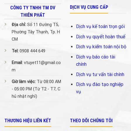
DỊCH VỤ CUNG CẤP
CÔNG TY TNHH TM DV
THIÊN PHÁT
Địa chỉ:
Số 11 Đường T5,
Dịch vụ kế toán trọn gói
Phường Tây Thạnh, Tp. H
Dịch vụ quyết hoàn thuế
CM
Dịch vụ kiểm toán nội bộ
Tel:
0908 444 649
Dịch vụ báo cáo tài
Email
: vtuyet11@gmail.co
chính
m
Dịch vụ tư vấn tài chính
Giờ làm việc:
Từ 08:00 AM
Dịch vụ đào tạo nghiệp
- 05:00 PM (Từ T2 - T7, C
vụ
hủ nhật nghỉ)
THƯƠNG HIỆU LIÊN KẾT
THEO DÕI CHÚNG TÔI