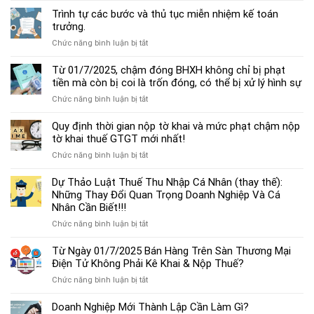
dẫn
Trình tự các bước và thủ tục miễn nhiệm kế toán
chế
trưởng.
độ
ở
Chức năng bình luận bị tắt
kế
Trình
toán
tự
Từ 01/7/2025, chậm đóng BHXH không chỉ bị phạt
hộ
các
tiền mà còn bị coi là trốn đóng, có thể bị xử lý hình sự
kinh
bước
doanh
ở
Chức năng bình luận bị tắt
và
cá
Từ
thủ
thể
01/7/2025,
Quy định thời gian nộp tờ khai và mức phạt chậm nộp
tục
mới
chậm
tờ khai thuế GTGT mới nhất!
miễn
nhất
đóng
nhiệm
2025
ở
Chức năng bình luận bị tắt
BHXH
kế
Quy
không
toán
định
Dự Thảo Luật Thuế Thu Nhập Cá Nhân (thay thế):
chỉ
trưởng.
thời
Những Thay Đổi Quan Trọng Doanh Nghiệp Và Cá
bị
gian
Nhân Cần Biết!!!
phạt
nộp
tiền
ở
Chức năng bình luận bị tắt
tờ
mà
Dự
khai
còn
Thảo
Từ Ngày 01/7/2025 Bán Hàng Trên Sàn Thương Mại
và
bị
Luật
Điện Tử Không Phải Kê Khai & Nộp Thuế?
mức
coi
Thuế
phạt
là
ở
Chức năng bình luận bị tắt
Thu
chậm
trốn
Từ
Nhập
nộp
đóng,
Ngày
Doanh Nghiệp Mới Thành Lập Cần Làm Gì?
Cá
tờ
có