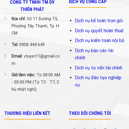
DỊCH VỤ CUNG CẤP
CÔNG TY TNHH TM DV
THIÊN PHÁT
Địa chỉ:
Số 11 Đường T5,
Dịch vụ kế toán trọn gói
Phường Tây Thạnh, Tp. H
Dịch vụ quyết hoàn thuế
CM
Dịch vụ kiểm toán nội bộ
Tel:
0908 444 649
Dịch vụ báo cáo tài
Email
: vtuyet11@gmail.co
chính
m
Dịch vụ tư vấn tài chính
Giờ làm việc:
Từ 08:00 AM
Dịch vụ đào tạo nghiệp
- 05:00 PM (Từ T2 - T7, C
vụ
hủ nhật nghỉ)
THƯƠNG HIỆU LIÊN KẾT
THEO DÕI CHÚNG TÔI