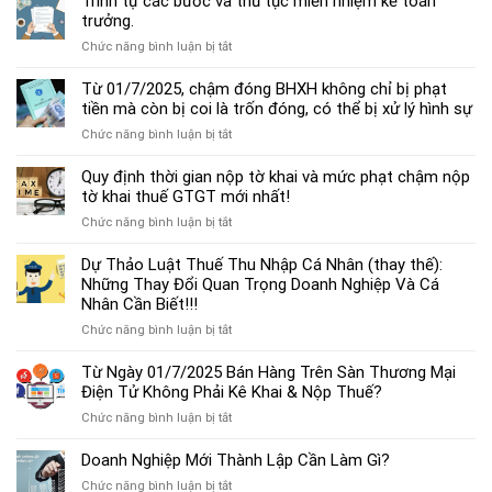
Trình tự các bước và thủ tục miễn nhiệm kế toán
chế
trưởng.
độ
ở
Chức năng bình luận bị tắt
kế
Trình
toán
tự
Từ 01/7/2025, chậm đóng BHXH không chỉ bị phạt
hộ
các
tiền mà còn bị coi là trốn đóng, có thể bị xử lý hình sự
kinh
bước
doanh
ở
Chức năng bình luận bị tắt
và
cá
Từ
thủ
thể
01/7/2025,
Quy định thời gian nộp tờ khai và mức phạt chậm nộp
tục
mới
chậm
tờ khai thuế GTGT mới nhất!
miễn
nhất
đóng
nhiệm
2025
ở
Chức năng bình luận bị tắt
BHXH
kế
Quy
không
toán
định
Dự Thảo Luật Thuế Thu Nhập Cá Nhân (thay thế):
chỉ
trưởng.
thời
Những Thay Đổi Quan Trọng Doanh Nghiệp Và Cá
bị
gian
Nhân Cần Biết!!!
phạt
nộp
tiền
ở
Chức năng bình luận bị tắt
tờ
mà
Dự
khai
còn
Thảo
Từ Ngày 01/7/2025 Bán Hàng Trên Sàn Thương Mại
và
bị
Luật
Điện Tử Không Phải Kê Khai & Nộp Thuế?
mức
coi
Thuế
phạt
là
ở
Chức năng bình luận bị tắt
Thu
chậm
trốn
Từ
Nhập
nộp
đóng,
Ngày
Doanh Nghiệp Mới Thành Lập Cần Làm Gì?
Cá
tờ
có
01/7/2025
Nhân
khai
ở
Chức năng bình luận bị tắt
thể
Bán